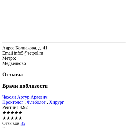
Адрес
Колпакова, д. 41.
Email
info5@setpol.ru
Метро:
Медведково
Отзывы
Врачи поблизости
Чахоян
Артур Араевич
Проктолог
,
Флеболог
,
Хирург
Рейтинг
4.92
★
★
★
★
★
★
★
★
★
★
Отзывов
35