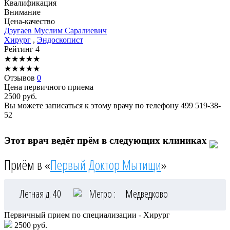
Квалификация
Внимание
Цена-качество
Дзугаев
Муслим Саралиевич
Хирург
,
Эндоскопист
Рейтинг
4
★
★
★
★
★
★
★
★
★
★
Отзывов
0
Цена первичного приема
2500
руб.
Вы можете записаться к этому врачу по телефону
499 519-38-
52
Этот врач ведёт прём в следующих клиниках
Приём в «
Первый Доктор Мытищи
»
Летная д. 40
Метро :
Медведково
Первичный прием по специализации - Хирург
2500 руб.