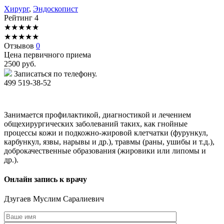
Хирург
,
Эндоскопист
Рейтинг
4
★
★
★
★
★
★
★
★
★
★
Отзывов
0
Цена первичного приема
2500
руб.
Записаться по телефону.
499 519-38-52
Занимается профилактикой, диагностикой и лечением
общехирургических заболеваний таких, как гнойные
процессы кожи и подкожно-жировой клетчатки (фурункул,
карбункул, язвы, нарывы и др.), травмы (раны, ушибы и т.д.),
доброкачественные образования (жировики или липомы и
др.).
Онлайн запись к врачу
Дзугаев
Муслим Саралиевич