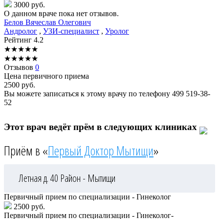
3000 руб.
О данном враче пока нет отзывов.
Белов
Вячеслав Олегович
Андролог
,
УЗИ-специалист
,
Уролог
Рейтинг
4.2
★
★
★
★
★
★
★
★
★
★
Отзывов
0
Цена первичного приема
2500
руб.
Вы можете записаться к этому врачу по телефону
499 519-38-
52
Этот врач ведёт прём в следующих клиниках
Приём в «
Первый Доктор Мытищи
»
Летная д. 40
Район - Мытищи
Первичный прием по специализации - Гинеколог
2500 руб.
Первичный прием по специализации - Гинеколог-