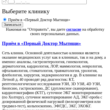
Выберите клинику
Приём в «Первый Доктор Мытищи»
Нажимая на "Отправить", вы даете
согласие
на обработку
своих персональных данных.
Приём в
«Первый Доктор Мытищи»
Сеть клиник. Основной деятельностью клиники является
оказание медицинских услуг как в клиниках, так и на дому, а
именно: анализы, гастроэнтерология, гинекология,
дерматология, кардиология, ЛОР, маммология, неврология,
офтальмология, стоматология, травматология, урология,
флебология, хирургия, эндокринология и др. В клинике на
Летной д. 40 проводят ряд диагностик: КТ,
рентгенологические исследования УЗИ, 3D УЗИ, 4D УЗИ,
биопсию, гастроскопию, ДС (дуплексное сканирование),
кардиотокографию (КТГ), суточное ЭКГ мониторирование
(по Холтеру), суточное мониторирование АД, ЭКГ-проба с
дозированной физической нагрузкой (велоэргометрия или
тредмил-тест), кольпоскопию, ЭФГДС, ЭКГ, ЭХОКГ.