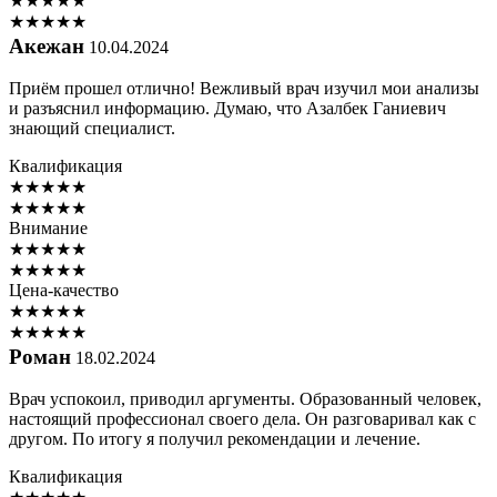
★
★
★
★
★
★
★
★
★
★
Акежан
10.04.2024
Приём прошел отлично! Вежливый врач изучил мои анализы
и разъяснил информацию. Думаю, что Азалбек Ганиевич
знающий специалист.
Квалификация
★
★
★
★
★
★
★
★
★
★
Внимание
★
★
★
★
★
★
★
★
★
★
Цена-качество
★
★
★
★
★
★
★
★
★
★
Роман
18.02.2024
Врач успокоил, приводил аргументы. Образованный человек,
настоящий профессионал своего дела. Он разговаривал как с
другом. По итогу я получил рекомендации и лечение.
Квалификация