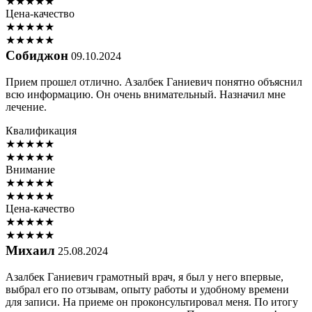
★
★
★
★
★
Цена-качество
★
★
★
★
★
★
★
★
★
★
Собиджон
09.10.2024
Прием прошел отлично. Азалбек Ганиевич понятно объяснил
всю информацию. Он очень внимательный. Назначил мне
лечение.
Квалификация
★
★
★
★
★
★
★
★
★
★
Внимание
★
★
★
★
★
★
★
★
★
★
Цена-качество
★
★
★
★
★
★
★
★
★
★
Михаил
25.08.2024
Азалбек Ганиевич грамотный врач, я был у него впервые,
выбрал его по отзывам, опыту работы и удобному времени
для записи. На приеме он проконсультировал меня. По итогу