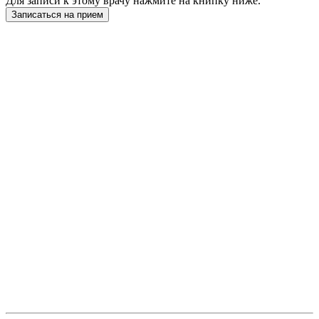
Для записи к этому врачу нажмите на книпку ниже.
Записаться на прием