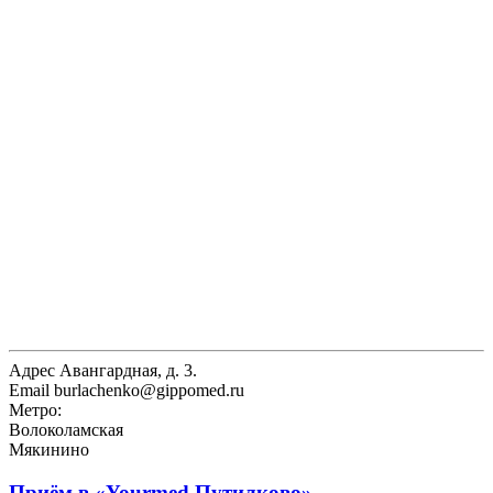
Адрес
Авангардная, д. 3.
Email
burlachenko@gippomed.ru
Метро:
Волоколамская
Мякинино
Приём в
«Yourmed Путилково»