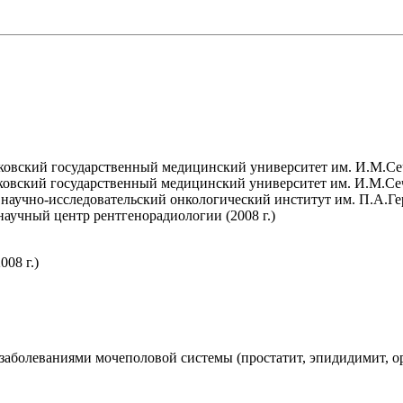
овский государственный медицинский университет им. И.М.Сече
овский государственный медицинский университет им. И.М.Сече
аучно-исследовательский онкологический институт им. П.А.Герц
аучный центр рентгенорадиологии (2008 г.)
08 г.)
болеваниями мочеполовой системы (простатит, эпидидимит, орх