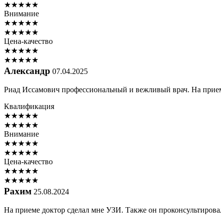
★
★
★
★
★
Внимание
★
★
★
★
★
★
★
★
★
★
Цена-качество
★
★
★
★
★
★
★
★
★
★
Александр
07.04.2025
Риад Иссамович профессиональный и вежливый врач. На приеме
Квалификация
★
★
★
★
★
★
★
★
★
★
Внимание
★
★
★
★
★
★
★
★
★
★
Цена-качество
★
★
★
★
★
★
★
★
★
★
Рахим
25.08.2024
На приеме доктор сделал мне УЗИ. Также он проконсультировал