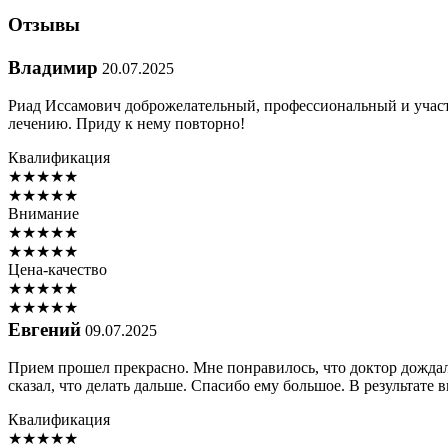
Отзывы
Владимир
20.07.2025
Риад Иссамович доброжелательный, профессиональный и участл
лечению. Приду к нему повторно!
Квалификация
★
★
★
★
★
★
★
★
★
★
Внимание
★
★
★
★
★
★
★
★
★
★
Цена-качество
★
★
★
★
★
★
★
★
★
★
Евгений
09.07.2025
Прием прошел прекрасно. Мне понравилось, что доктор дождалс
сказал, что делать дальше. Спасибо ему большое. В результате 
Квалификация
★
★
★
★
★