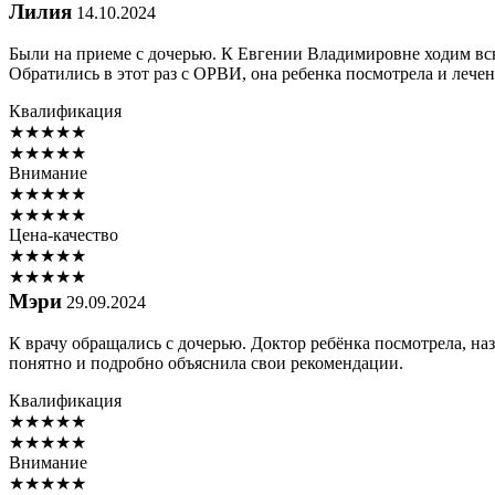
Лилия
14.10.2024
Были на приеме с дочерью. К Евгении Владимировне ходим всю 
Обратились в этот раз с ОРВИ, она ребенка посмотрела и лече
Квалификация
★
★
★
★
★
★
★
★
★
★
Внимание
★
★
★
★
★
★
★
★
★
★
Цена-качество
★
★
★
★
★
★
★
★
★
★
Мэри
29.09.2024
К врачу обращались с дочерью. Доктор ребёнка посмотрела, на
понятно и подробно объяснила свои рекомендации.
Квалификация
★
★
★
★
★
★
★
★
★
★
Внимание
★
★
★
★
★