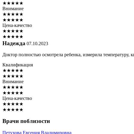
★
★
★
★
★
Внимание
★
★
★
★
★
★
★
★
★
★
Цена-качество
★
★
★
★
★
★
★
★
★
★
Надежда
07.10.2023
Доктор полностью осмотрела ребенка, измерила температуру, к
Квалификация
★
★
★
★
★
★
★
★
★
★
Внимание
★
★
★
★
★
★
★
★
★
★
Цена-качество
★
★
★
★
★
★
★
★
★
★
Врачи поблизости
Петухова
Евгения Владимировна