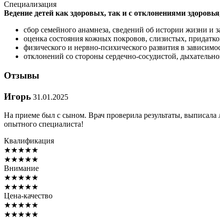
Специализация
Ведение детей как здоровых, так и с отклонениями здоровья,
сбор семейного анамнеза, сведений об истории жизни и 
оценка состояния кожных покровов, слизистых, придатко
физического и нервно-психического развития в зависимос
отклонений со стороны сердечно-сосудистой, дыхательно
Отзывы
Игорь
31.01.2025
На приеме был с сыном. Врач проверила результаты, выписала 
опытного специалиста!
Квалификация
★
★
★
★
★
★
★
★
★
★
Внимание
★
★
★
★
★
★
★
★
★
★
Цена-качество
★
★
★
★
★
★
★
★
★
★