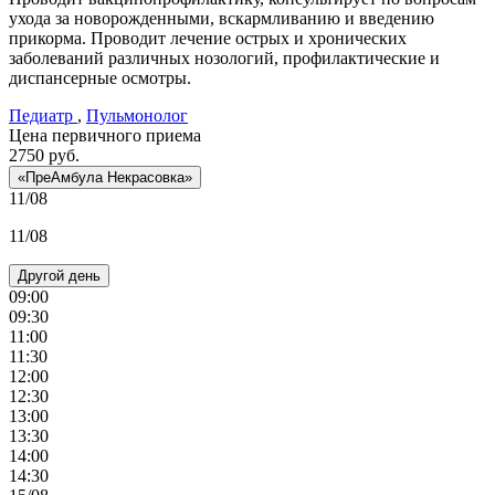
ухода за новорожденными, вскармливанию и введению
прикорма. Проводит лечение острых и хронических
заболеваний различных нозологий, профилактические и
диспансерные осмотры.
Педиатр
,
Пульмонолог
Цена первичного приема
2750
руб.
«ПреАмбула Некрасовка»
11/08
11/08
Другой день
09:00
09:30
11:00
11:30
12:00
12:30
13:00
13:30
14:00
14:30