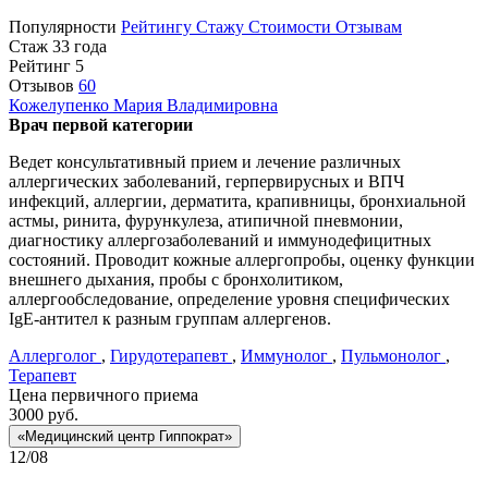
Популярности
Рейтингу
Стажу
Стоимости
Отзывам
Стаж 33 года
Рейтинг
5
Отзывов
60
Кожелупенко
Мария Владимировна
Врач первой категории
Ведет консультативный прием и лечение различных
аллергических заболеваний, герпервирусных и ВПЧ
инфекций, аллергии, дерматита, крапивницы, бронхиальной
астмы, ринита, фурункулеза, атипичной пневмонии,
диагностику аллергозаболеваний и иммунодефицитных
состояний. Проводит кожные аллергопробы, оценку функции
внешнего дыхания, пробы с бронхолитиком,
аллергообследование, определение уровня специфических
IgE-антител к разным группам аллергенов.
Аллерголог
,
Гирудотерапевт
,
Иммунолог
,
Пульмонолог
,
Терапевт
Цена первичного приема
3000
руб.
«Медицинский центр Гиппократ»
12/08