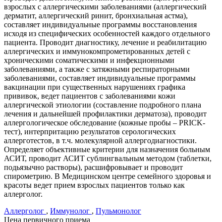
взрослых с аллергическими заболеваниями (аллергический
дерматит, аллергический ринит, бронхиальная астма),
составляет индивидуальные программы восстановления
исходя из специфических особенностей каждого отдельного
пациента. Проводит диагностику, лечение и реабилитацию
аллергических и иммунокомпрометированных детей с
хроническими соматическими и инфекционными
заболеваниями, а также с затяжными респираторными
заболеваниями, составляет индивидуальные программы
вакцинации при существенных нарушениях графика
прививок, ведет пациентов с заболеваниями кожи
аллергической этиологии (составление подробного плана
лечения и дальнейшей профилактики дерматоза), проводит
аллергологическое обследование (кожные пробы – PRIСK-
тест), интерпритацию результатов серологических
аллерготестов, в т.ч. молекулярной аллергодиагностики.
Определяет объективные критерии для назначения больным
АСИТ, проводит АСИТ сублингвальным методом (таблетки,
подьязычно растворы), расшифровывает и проводит
спирометрию. В Медицинском центре семейного здоровья и
красоты ведет прием взрослых пациентов только как
аллерголог.
Аллерголог
,
Иммунолог
,
Пульмонолог
Цена первичного приема