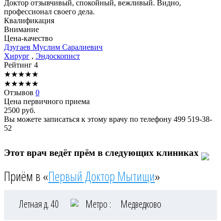
Доктор отзывчивый, спокойный, вежливый. Видно,
профессионал своего дела.
Квалификация
Внимание
Цена-качество
Дзугаев
Муслим Саралиевич
Хирург
,
Эндоскопист
Рейтинг
4
★
★
★
★
★
★
★
★
★
★
Отзывов
0
Цена первичного приема
2500
руб.
Вы можете записаться к этому врачу по телефону
499 519-38-
52
Этот врач ведёт прём в следующих клиниках
Приём в «
Первый Доктор Мытищи
»
Летная д. 40
Метро :
Медведково