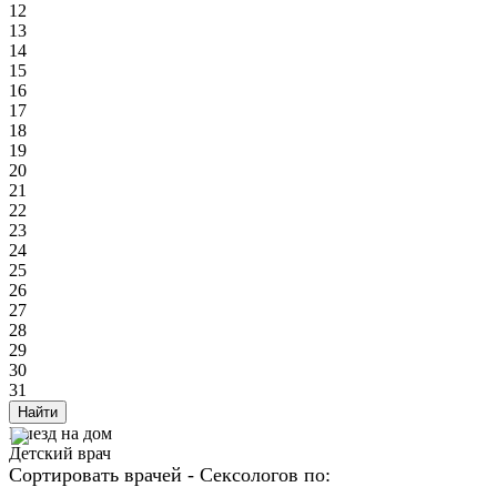
12
13
14
15
16
17
18
19
20
21
22
23
24
25
26
27
28
29
30
31
Найти
Выезд на дом
Детский врач
Сортировать врачей - Сексологов по: