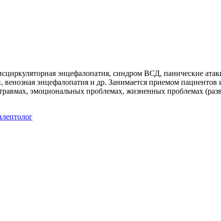
исциркуляторная энцефалопатия, синдром ВСД, панические атаки
 венозная энцефалопатия и др. Занимается приемом пациентов 
травмах, эмоциональных проблемах, жизненных проблемах (разво
лептолог