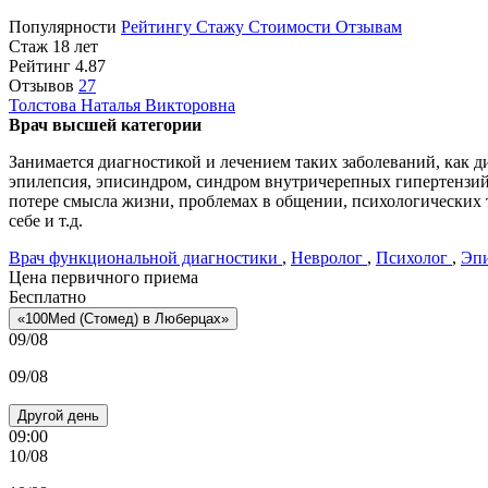
Популярности
Рейтингу
Стажу
Стоимости
Отзывам
Стаж 18 лет
Рейтинг
4.87
Отзывов
27
Толстова
Наталья Викторовна
Врач высшей категории
Занимается диагностикой и лечением таких заболеваний, как д
эпилепсия, эписиндром, синдром внутричерепных гипертензий,
потере смысла жизни, проблемах в общении, психологических 
себе и т.д.
Врач функциональной диагностики
,
Невролог
,
Психолог
,
Эпи
Цена первичного приема
Бесплатно
«100Med (Стомед) в Люберцах»
09/08
09/08
Другой день
09:00
10/08