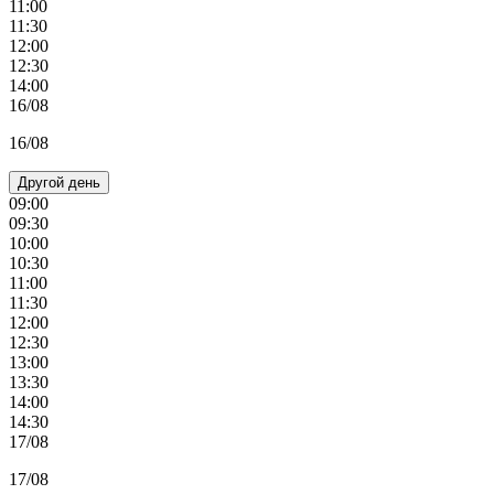
11:00
11:30
12:00
12:30
14:00
16/08
16/08
Другой день
09:00
09:30
10:00
10:30
11:00
11:30
12:00
12:30
13:00
13:30
14:00
14:30
17/08
17/08