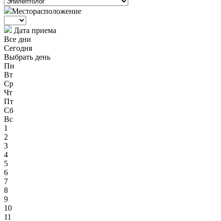
Месторасположение
Дата приема
Все дни
Сегодня
Выбрать день
Пн
Вт
Ср
Чт
Пт
Сб
Вс
1
2
3
4
5
6
7
8
9
10
11