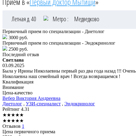
Приём в «
Первый Доктор Мытищи
»
Летная д. 40
Метро :
Медведково
Первичный прием по специализации - Диетолог
3000 руб.
Первичный прием по специализации - Эндокринолог
2500 руб.
Последний отзыв
Светлана
03.09.2025
Была у Ирины Николаевны первый раз два года назад !!! Очень
Николаевна наш семейный врач ! Всегда возвращаемся !
Квалификация
Внимание
Цена-качество
Вебер
Виктория Андреевна
Диетолог
,
УЗИ-специалист
,
Эндокринолог
Рейтинг
4.31
★
★
★
★
★
★
★
★
★
★
Отзывов
1
Цена первичного приема