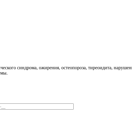
еского синдрома, ожирения, остеопороза, тиреоидита, нарушени
емы.