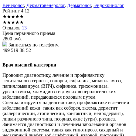
Венеролог
,
Дерматовенеролог
,
Дерматолог
,
Эндокринолог
Рейтинг
4.12
★
★
★
★
★
★
★
★
★
★
Отзывов
13
Цена первичного приема
2800
руб.
Записаться по телефону.
499 519-38-52
Врач высшей категории
Проводит диагностику, лечение и профилактику
генитального герпеса, гонореи, сифилиса, микоплазмоза,
папилломавируса (ВПЧ), сифилиса, трихомониаза,
уреаплазмоза, хламидиоза и других венерологических
заболеваний, передающихся половым путем.
Специализируется на диагностике, профилактике и лечении
заболеваний кожи, таких как себорея, экзема, дерматит
(аллергический, атопический, контактный, нейродермит),
лишаи различного типа, псориаз, акне (угри), розацеа.
Занимается диагностикой и лечением заболеваний органов
эндокринной системы, таких как гипотиреоз, сахарный и
несахарный диабет, зоб (диффузный, узловой, кистозный),