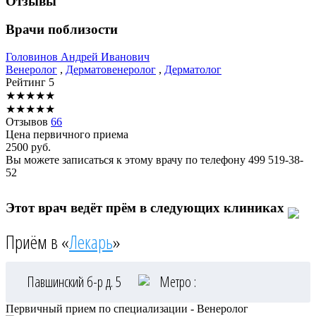
Отзывы
Врачи поблизости
Головинов
Андрей Иванович
Венеролог
,
Дерматовенеролог
,
Дерматолог
Рейтинг
5
★
★
★
★
★
★
★
★
★
★
Отзывов
66
Цена первичного приема
2500
руб.
Вы можете записаться к этому врачу по телефону
499 519-38-
52
Этот врач ведёт прём в следующих клиниках
Приём в «
Лекарь
»
Павшинский б-р д. 5
Метро :
Первичный прием по специализации - Венеролог