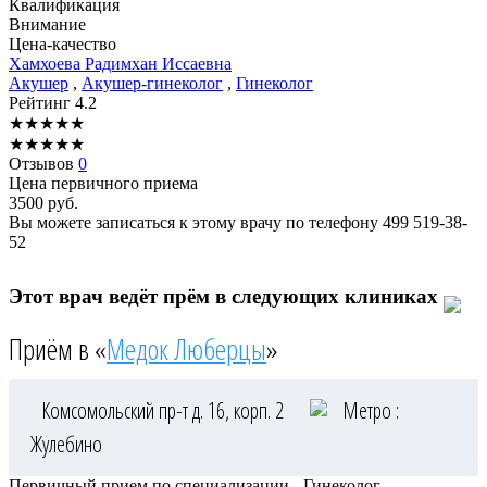
Квалификация
Внимание
Цена-качество
Хамхоева
Радимхан Иссаевна
Акушер
,
Акушер-гинеколог
,
Гинеколог
Рейтинг
4.2
★
★
★
★
★
★
★
★
★
★
Отзывов
0
Цена первичного приема
3500
руб.
Вы можете записаться к этому врачу по телефону
499 519-38-
52
Этот врач ведёт прём в следующих клиниках
Приём в «
Медок Люберцы
»
Комсомольский пр-т д. 16, корп. 2
Метро :
Жулебино
Первичный прием по специализации - Гинеколог