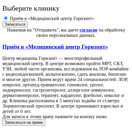
Выберите клинику
Приём в «Медицинский центр Горизонт»
Нажимая на "Отправить", вы даете
согласие
на обработку
своих персональных данных.
Приём в
«Медицинский центр Горизонт»
Центр медицины Горизонт — многопрофильный
медицинский центр. В центре возможно пройти МРТ, СКТ,
УЗИ, любой части организма, исследования на ЛОР-комбайне
с видеоэндоскопией, кольпоскопию, сдать анализы, биопсию
и многое другое. Прием ведут врачи 24 специальностей: ЛОР,
невролог, ортопед-травматолог, гинеколог, уролог,
эндокринолог, гастроэнтеролог, аллерголог-иммунолог,
дерматовенеролог, терапевт, кардиолог, флеболог, онколог и
др. Клиника расположена в 5 минутах ходьбы от ст.метро
Лермонтовский проспект. В центре принимают взрослых и
детей от 0 лет.
Для записи к этому врачу нажмите на книпку ниже.
Записаться на прием