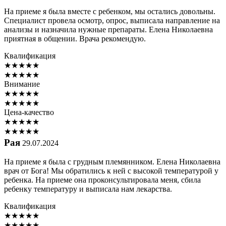
На приеме я была вместе с ребенком, мы остались довольны.
Специалист провела осмотр, опрос, выписала направление на
анализы и назначила нужные препараты. Елена Николаевна
приятная в общении. Врача рекомендую.
Квалификация
★
★
★
★
★
★
★
★
★
★
Внимание
★
★
★
★
★
★
★
★
★
★
Цена-качество
★
★
★
★
★
★
★
★
★
★
Рая
29.07.2024
На приеме я была с грудным племянником. Елена Николаевна
врач от Бога! Мы обратились к ней с высокой температурой у
ребенка. На приеме она проконсультировала меня, сбила
ребенку температуру и выписала нам лекарства.
Квалификация
★
★
★
★
★
★
★
★
★
★