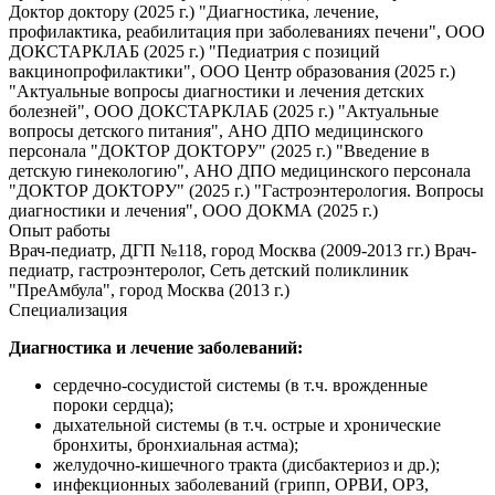
Доктор доктору (2025 г.) "Диагностика, лечение,
профилактика, реабилитация при заболеваниях печени", ООО
ДОКСТАРКЛАБ (2025 г.) "Педиатрия с позиций
вакцинопрофилактики", ООО Центр образования (2025 г.)
"Актуальные вопросы диагностики и лечения детских
болезней", ООО ДОКСТАРКЛАБ (2025 г.) "Актуальные
вопросы детского питания", АНО ДПО медицинского
персонала "ДОКТОР ДОКТОРУ" (2025 г.) "Введение в
детскую гинекологию", АНО ДПО медицинского персонала
"ДОКТОР ДОКТОРУ" (2025 г.) "Гастроэнтерология. Вопросы
диагностики и лечения", ООО ДОКМА (2025 г.)
Опыт работы
Врач-педиатр, ДГП №118, город Москва (2009-2013 гг.) Врач-
педиатр, гастроэнтеролог, Сеть детский поликлиник
"ПреАмбула", город Москва (2013 г.)
Специализация
Диагностика и лечение заболеваний:
сердечно-сосудистой системы (в т.ч. врожденные
пороки сердца);
дыхательной системы (в т.ч. острые и хронические
бронхиты, бронхиальная астма);
желудочно-кишечного тракта (дисбактериоз и др.);
инфекционных заболеваний (грипп, ОРВИ, ОРЗ,