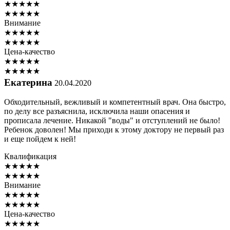
★
★
★
★
★
★
★
★
★
★
Внимание
★
★
★
★
★
★
★
★
★
★
Цена-качество
★
★
★
★
★
★
★
★
★
★
Екатерина
20.04.2020
Обходительный, вежливый и компетентный врач. Она быстро,
по делу все разъяснила, исключила наши опасения и
прописала лечение. Никакой "воды" и отступлений не было!
Ребенок доволен! Мы приходи к этому доктору не первый раз
и еще пойдем к ней!
Квалификация
★
★
★
★
★
★
★
★
★
★
Внимание
★
★
★
★
★
★
★
★
★
★
Цена-качество
★
★
★
★
★