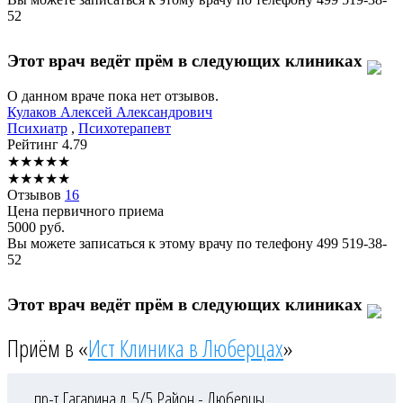
52
Этот врач ведёт прём в следующих клиниках
О данном враче пока нет отзывов.
Кулаков
Алексей Александрович
Психиатр
,
Психотерапевт
Рейтинг
4.79
★
★
★
★
★
★
★
★
★
★
Отзывов
16
Цена первичного приема
5000
руб.
Вы можете записаться к этому врачу по телефону
499 519-38-
52
Этот врач ведёт прём в следующих клиниках
Приём в «
Ист Клиника в Люберцах
»
пр-т Гагарина д. 5/5
Район - Люберцы