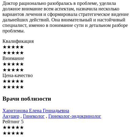
Доктор рационально разобралась в проблеме, уделила
должное внимание всем аспектам, назначила несколько
вариантов лечения и сформировала стратегическое видение
дальнейших действий. Она внимательный и настойчивый
специалист, именно в понимание сути и детальном разборе
проблемы.
Квалификация
★
★
★
★
★
★
★
★
★
★
Внимание
★
★
★
★
★
★
★
★
★
★
Цена-качество
★
★
★
★
★
★
★
★
★
★
Врачи поблизости
Харитонова
Елена Геннадьевна
Акушер
,
Гинеколог
,
Гинеколог-эндокринолог
Рейтинг
5
★
★
★
★
★
★
★
★
★
★