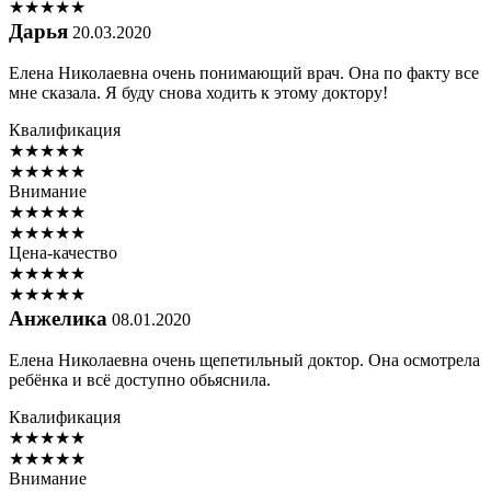
★
★
★
★
★
Дарья
20.03.2020
Елена Николаевна очень понимающий врач. Она по факту все
мне сказала. Я буду снова ходить к этому доктору!
Квалификация
★
★
★
★
★
★
★
★
★
★
Внимание
★
★
★
★
★
★
★
★
★
★
Цена-качество
★
★
★
★
★
★
★
★
★
★
Анжелика
08.01.2020
Елена Николаевна очень щепетильный доктор. Она осмотрела
ребёнка и всё доступно обьяснила.
Квалификация
★
★
★
★
★
★
★
★
★
★
Внимание