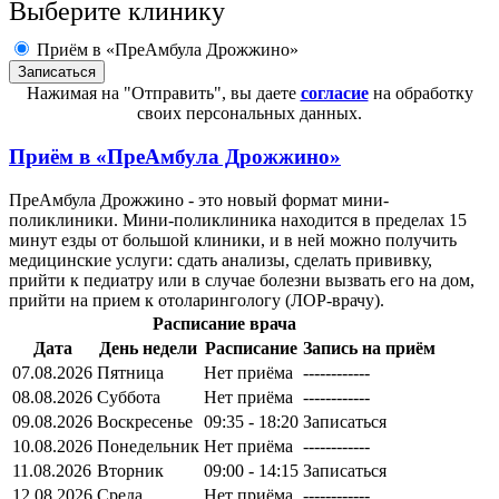
Выберите клинику
Приём в «ПреАмбула Дрожжино»
Нажимая на "Отправить", вы даете
согласие
на обработку
своих персональных данных.
Приём в
«ПреАмбула Дрожжино»
ПреАмбула Дрожжино - это новый формат мини-
поликлиники. Мини-поликлиника находится в пределах 15
минут езды от большой клиники, и в ней можно получить
медицинские услуги: сдать анализы, сделать прививку,
прийти к педиатру или в случае болезни вызвать его на дом,
прийти на прием к отоларингологу (ЛОР-врачу).
Расписание врача
Дата
День недели
Расписание
Запись на приём
07.08.2026
Пятница
Нет приёма
------------
08.08.2026
Суббота
Нет приёма
------------
09.08.2026
Воскресенье
09:35 - 18:20
Записаться
10.08.2026
Понедельник
Нет приёма
------------
11.08.2026
Вторник
09:00 - 14:15
Записаться
12.08.2026
Среда
Нет приёма
------------