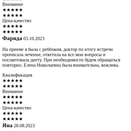
Внимание
★
★
★
★
★
★
★
★
★
★
Цена-качество
★
★
★
★
★
★
★
★
★
★
Фарида
03.10.2023
На приеме я была с ребёнком, доктор по итогу встречи
прописала лечение, ответила на все мои вопросы и
посоветовала диету. При необходимости будем обращаться
повторно. Елена Николаевна была внимательна, вежлива.
Квалификация
★
★
★
★
★
★
★
★
★
★
Внимание
★
★
★
★
★
★
★
★
★
★
Цена-качество
★
★
★
★
★
★
★
★
★
★
Яна
28.08.2023