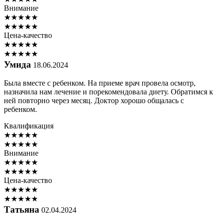
Внимание
★
★
★
★
★
★
★
★
★
★
Цена-качество
★
★
★
★
★
★
★
★
★
★
Умида
18.06.2024
Была вместе с ребенком. На приеме врач провела осмотр,
назначила нам лечение и порекомендовала диету. Обратимся к
ней повторно через месяц. Доктор хорошо общалась с
ребенком.
Квалификация
★
★
★
★
★
★
★
★
★
★
Внимание
★
★
★
★
★
★
★
★
★
★
Цена-качество
★
★
★
★
★
★
★
★
★
★
Татьяна
02.04.2024