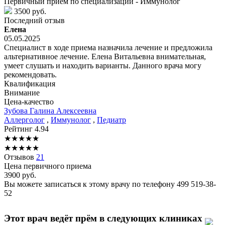
Первичный прием по специализации - Иммунолог
3500 руб.
Последний отзыв
Елена
05.05.2025
Специалист в ходе приема назначила лечение и предложила
альтернативное лечение. Елена Витальевна внимательная,
умеет слушать и находить варианты. Данного врача могу
рекомендовать.
Квалификация
Внимание
Цена-качество
Зубова
Галина Алексеевна
Аллерголог
,
Иммунолог
,
Педиатр
Рейтинг
4.94
★
★
★
★
★
★
★
★
★
★
Отзывов
21
Цена первичного приема
3900
руб.
Вы можете записаться к этому врачу по телефону
499 519-38-
52
Этот врач ведёт прём в следующих клиниках