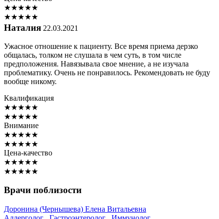
★
★
★
★
★
★
★
★
★
★
Наталия
22.03.2021
Ужасное отношение к пациенту. Все время приема дерзко
общалась, толком не слушала в чем суть, в том числе
предположения. Навязывала свое мнение, а не изучала
проблематику. Очень не понравилось. Рекомендовать не буду
вообще никому.
Квалификация
★
★
★
★
★
★
★
★
★
★
Внимание
★
★
★
★
★
★
★
★
★
★
Цена-качество
★
★
★
★
★
★
★
★
★
★
Врачи поблизости
Доронина
(Чернышева) Елена Витальевна
Аллерголог
,
Гастроэнтеролог
,
Иммунолог