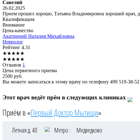
Савелий
26.02.2025
Прием прошел хорошо, Татьяна Владимировна хороший врач, д
Квалификация
Внимание
Цена-качество
Акатриний
Наталия Михайловна
Невролог
Рейтинг
4.31
★
★
★
★
★
★
★
★
★
★
Отзывов
1
Цена первичного приема
2500
руб.
Вы можете записаться к этому врачу по телефону
499 519-38-52
Этот врач ведёт прём в следующих клиниках
Приём в «
Первый Доктор Мытищи
»
Летная д. 40
Метро :
Медведково