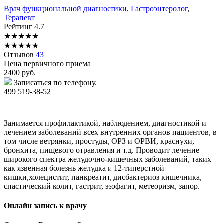
Врач функциональной диагностики
,
Гастроэнтеролог
,
Терапевт
Рейтинг
4.7
★
★
★
★
★
★
★
★
★
★
Отзывов
43
Цена первичного приема
2400
руб.
Записаться по телефону.
499 519-38-52
Занимается профилактикой, наблюдением, диагностикой и
лечением заболеваний всех внутренних органов пациентов, в
том числе ветрянки, простуды, ОРЗ и ОРВИ, краснухи,
бронхита, пищевого отравления и т.д. Проводит лечение
широкого спектра желудочно-кишечных заболеваний, таких
как язвенная болезнь желудка и 12-типерстной
кишки,холецистит, панкреатит, дисбактериоз кишечника,
спастический колит, гастрит, эзофагит, метеоризм, запор.
Онлайн запись к врачу