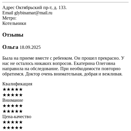
Адрес
Октябрьский пр-т, д. 133.
Email
glybinamar@mail.ru
Метро:
Котельники
Отзывы
Ольга
18.09.2025
Была на приеме вместе с ребенком. Он прошел прекрасно. У
нас не осталось никаких вопросов. Екатерина Олеговна
направила на обследование. При необходимости повторно
обратимся. Доктор очень внимательная, добрая и вежливая.
Квалификация
★
★
★
★
★
★
★
★
★
★
Внимание
★
★
★
★
★
★
★
★
★
★
Цена-качество
★
★
★
★
★
★
★
★
★
★