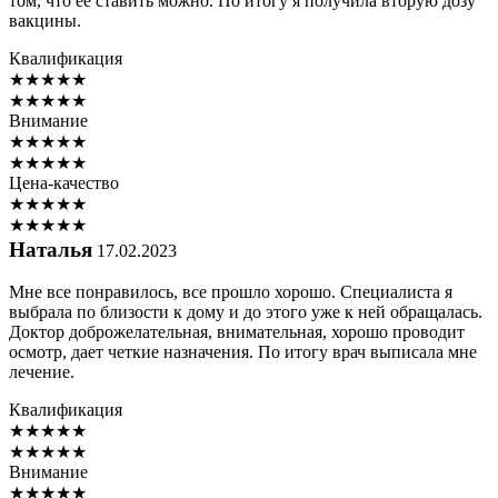
том, что ее ставить можно. По итогу я получила вторую дозу
вакцины.
Квалификация
★
★
★
★
★
★
★
★
★
★
Внимание
★
★
★
★
★
★
★
★
★
★
Цена-качество
★
★
★
★
★
★
★
★
★
★
Наталья
17.02.2023
Мне все понравилось, все прошло хорошо. Специалиста я
выбрала по близости к дому и до этого уже к ней обращалась.
Доктор доброжелательная, внимательная, хорошо проводит
осмотр, дает четкие назначения. По итогу врач выписала мне
лечение.
Квалификация
★
★
★
★
★
★
★
★
★
★
Внимание
★
★
★
★
★