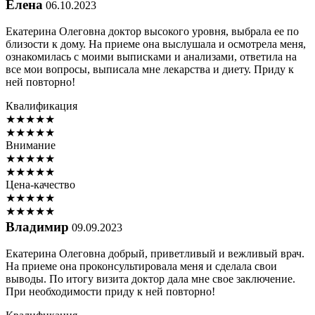
Елена
06.10.2023
Екатерина Олеговна доктор высокого уровня, выбрала ее по
близости к дому. На приеме она выслушала и осмотрела меня,
ознакомилась с моими выписками и анализами, ответила на
все мои вопросы, выписала мне лекарства и диету. Приду к
ней повторно!
Квалификация
★
★
★
★
★
★
★
★
★
★
Внимание
★
★
★
★
★
★
★
★
★
★
Цена-качество
★
★
★
★
★
★
★
★
★
★
Владимир
09.09.2023
Екатерина Олеговна добрый, приветливый и вежливый врач.
На приеме она проконсультировала меня и сделала свои
выводы. По итогу визита доктор дала мне свое заключение.
При необходимости приду к ней повторно!