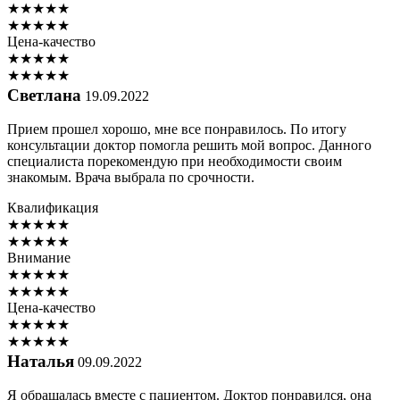
★
★
★
★
★
★
★
★
★
★
Цена-качество
★
★
★
★
★
★
★
★
★
★
Светлана
19.09.2022
Прием прошел хорошо, мне все понравилось. По итогу
консультации доктор помогла решить мой вопрос. Данного
специалиста порекомендую при необходимости своим
знакомым. Врача выбрала по срочности.
Квалификация
★
★
★
★
★
★
★
★
★
★
Внимание
★
★
★
★
★
★
★
★
★
★
Цена-качество
★
★
★
★
★
★
★
★
★
★
Наталья
09.09.2022
Я обращалась вместе с пациентом. Доктор понравился, она