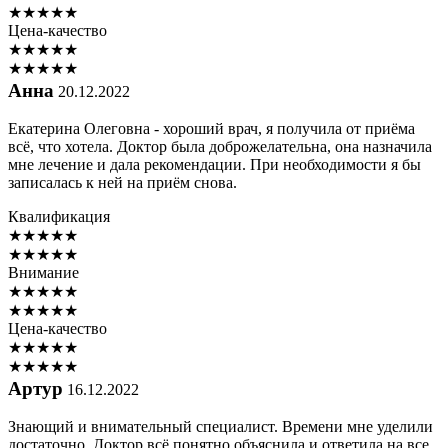
★
★
★
★
★
Цена-качество
★
★
★
★
★
★
★
★
★
★
Анна
20.12.2022
Екатерина Олеговна - хороший врач, я получила от приёма
всё, что хотела. Доктор была доброжелательна, она назначила
мне лечение и дала рекомендации. При необходимости я бы
записалась к ней на приём снова.
Квалификация
★
★
★
★
★
★
★
★
★
★
Внимание
★
★
★
★
★
★
★
★
★
★
Цена-качество
★
★
★
★
★
★
★
★
★
★
Артур
16.12.2022
Знающий и внимательный специалист. Времени мне уделили
достаточно. Доктор всё понятно объяснила и ответила на все