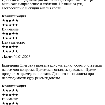
выписала направление и таблетки. Назначила узи,
гастроскопию и общий анализ крови.
Квалификация
★
★
★
★
★
★
★
★
★
★
Внимание
★
★
★
★
★
★
★
★
★
★
Цена-качество
★
★
★
★
★
★
★
★
★
★
Лали
04.01.2023
Екатерина Олеговна провела консультацию, осмотр, ответила
на все мои вопросы. Приемом я осталась довольна! Прием
продлился примерно пол часа. Данного специалиста при
необходимости буду рекомендовать!
Квалификация
★
★
★
★
★
★
★
★
★
★
Внимание
★
★
★
★
★