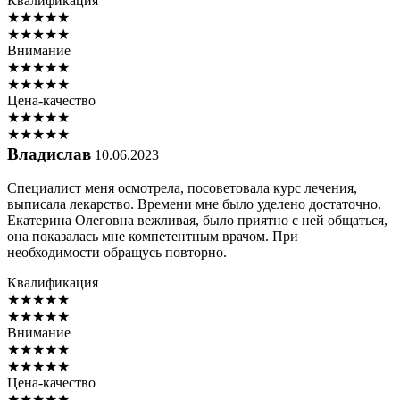
Квалификация
★
★
★
★
★
★
★
★
★
★
Внимание
★
★
★
★
★
★
★
★
★
★
Цена-качество
★
★
★
★
★
★
★
★
★
★
Владислав
10.06.2023
Специалист меня осмотрела, посоветовала курс лечения,
выписала лекарство. Времени мне было уделено достаточно.
Екатерина Олеговна вежливая, было приятно с ней общаться,
она показалась мне компетентным врачом. При
необходимости обращусь повторно.
Квалификация
★
★
★
★
★
★
★
★
★
★
Внимание
★
★
★
★
★
★
★
★
★
★
Цена-качество
★
★
★
★
★