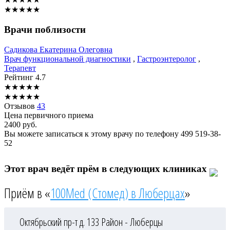
★
★
★
★
★
Врачи поблизости
Садикова
Екатерина Олеговна
Врач функциональной диагностики
,
Гастроэнтеролог
,
Терапевт
Рейтинг
4.7
★
★
★
★
★
★
★
★
★
★
Отзывов
43
Цена первичного приема
2400
руб.
Вы можете записаться к этому врачу по телефону
499 519-38-
52
Этот врач ведёт прём в следующих клиниках
Приём в «
100Med (Стомед) в Люберцах
»
Октябрьский пр-т д. 133
Район - Люберцы