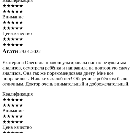
Квалификация
★
★
★
★
★
★
★
★
★
★
Внимание
★
★
★
★
★
★
★
★
★
★
Цена-качество
★
★
★
★
★
★
★
★
★
★
Агати
29.01.2022
Екатерина Олеговна проконсультировала нас по результатам
анализов, осмотрела ребёнка и направила на повторную сдачу
анализов. Она так же порекомендовала диету. Мне все
понравилось. Никаких жалоб нет! Общение с ребёнком было
отличным. Доктор очень внимательный и доброжелательный.
Квалификация
★
★
★
★
★
★
★
★
★
★
Внимание
★
★
★
★
★
★
★
★
★
★
Цена-качество
★
★
★
★
★