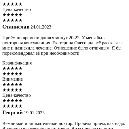
★
★
★
★
★
Цена-качество
★
★
★
★
★
★
★
★
★
★
Станислав
24.01.2023
Приём по времени длился минут 20-25. У меня была
повторная консультация. Екатерина Олеговна всё рассказала
мне и назначила лечение. Отношение было отличным. Я бы
порекомендовал её при необходимости.
Квалификация
★
★
★
★
★
★
★
★
★
★
Внимание
★
★
★
★
★
★
★
★
★
★
Цена-качество
★
★
★
★
★
★
★
★
★
★
Георгий
19.01.2023
Вежливый и внимательный доктор. Провела прием, как надо.
Времени мне уделили достаточно. Врач провела осмотр,