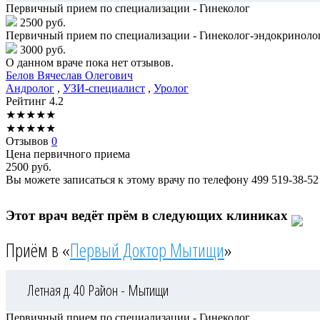
Первичный прием по специализации - Гинеколог
2500 руб.
Первичный прием по специализации - Гинеколог-эндокриноло
3000 руб.
О данном враче пока нет отзывов.
Белов
Вячеслав Олегович
Андролог
,
УЗИ-специалист
,
Уролог
Рейтинг
4.2
★
★
★
★
★
★
★
★
★
★
Отзывов
0
Цена первичного приема
2500
руб.
Вы можете записаться к этому врачу по телефону
499 519-38-52
Этот врач ведёт прём в следующих клиниках
Приём в «
Первый Доктор Мытищи
»
Летная д. 40
Район - Мытищи
Первичный прием по специализации - Гинеколог