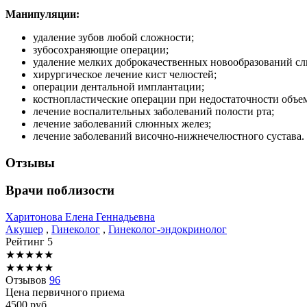
Манипуляции:
удаление зубов любой сложности;
зубосохраняющие операции;
удаление мелких доброкачественных новообразований сл
хирургическое лечение кист челюстей;
операции дентальной имплантации;
костнопластические операции при недостаточности объе
лечение воспалительных заболеваний полости рта;
лечение заболеваний слюнных желез;
лечение заболеваний височно-нижнечелюстного сустава.
Отзывы
Врачи поблизости
Харитонова
Елена Геннадьевна
Акушер
,
Гинеколог
,
Гинеколог-эндокринолог
Рейтинг
5
★
★
★
★
★
★
★
★
★
★
Отзывов
96
Цена первичного приема
4500
руб.