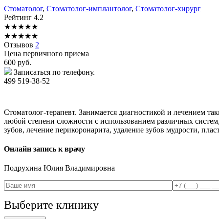
Стоматолог
,
Стоматолог-имплантолог
,
Стоматолог-хирург
Рейтинг
4.2
★
★
★
★
★
★
★
★
★
★
Отзывов
2
Цена первичного приема
600
руб.
Записаться по телефону.
499 519-38-52
Стоматолог-терапевт. Занимается диагностикой и лечением так
любой степени сложности с использованием различных систем,
зубов, лечение перикоронарита, удаление зубов мудрости, плас
Онлайн запись к врачу
Подрухина
Юлия Владимировна
Выберите клинику