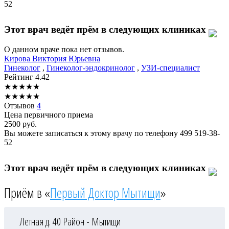
52
Этот врач ведёт прём в следующих клиниках
О данном враче пока нет отзывов.
Кирова
Виктория Юрьевна
Гинеколог
,
Гинеколог-эндокринолог
,
УЗИ-специалист
Рейтинг
4.42
★
★
★
★
★
★
★
★
★
★
Отзывов
4
Цена первичного приема
2500
руб.
Вы можете записаться к этому врачу по телефону
499 519-38-
52
Этот врач ведёт прём в следующих клиниках
Приём в «
Первый Доктор Мытищи
»
Летная д. 40
Район - Мытищи