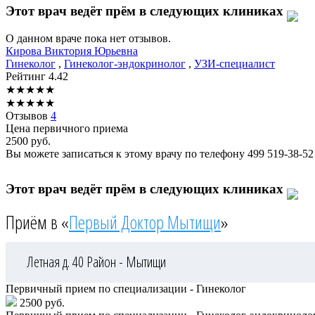
Этот врач ведёт прём в следующих клиниках
О данном враче пока нет отзывов.
Кирова
Виктория Юрьевна
Гинеколог
,
Гинеколог-эндокринолог
,
УЗИ-специалист
Рейтинг
4.42
★
★
★
★
★
★
★
★
★
★
Отзывов
4
Цена первичного приема
2500
руб.
Вы можете записаться к этому врачу по телефону
499 519-38-52
Этот врач ведёт прём в следующих клиниках
Приём в «
Первый Доктор Мытищи
»
Летная д. 40
Район - Мытищи
Первичный прием по специализации - Гинеколог
2500 руб.