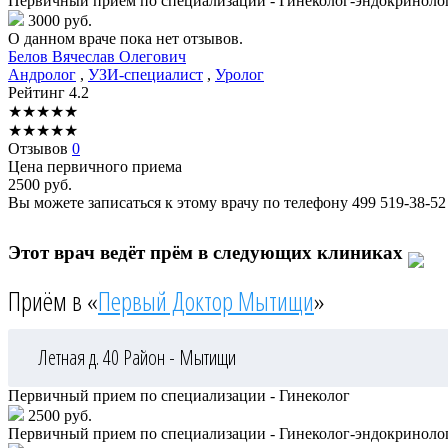
Первичный прием по специализации - Гинеколог-эндокриноло
3000 руб.
О данном враче пока нет отзывов.
Белов
Вячеслав Олегович
Андролог
,
УЗИ-специалист
,
Уролог
Рейтинг
4.2
★
★
★
★
★
★
★
★
★
★
Отзывов
0
Цена первичного приема
2500
руб.
Вы можете записаться к этому врачу по телефону
499 519-38-52
Этот врач ведёт прём в следующих клиниках
Приём в «
Первый Доктор Мытищи
»
Летная д. 40
Район - Мытищи
Первичный прием по специализации - Гинеколог
2500 руб.
Первичный прием по специализации - Гинеколог-эндокриноло