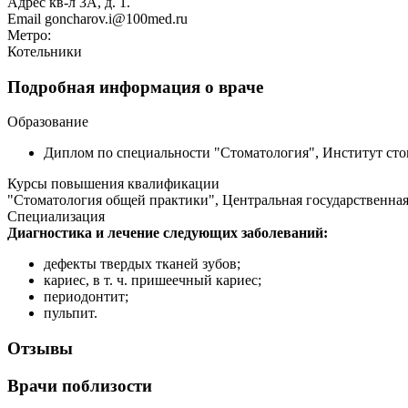
Адрес
кв-л 3А, д. 1.
Email
goncharov.i@100med.ru
Метро:
Котельники
Подробная информация о враче
Образование
Диплом по специальности "Стоматология", Институт сто
Курсы повышения квалификации
"Cтоматология общей практики", Центральная государственная
Специализация
Диагностика и лечение следующих заболеваний:
дефекты твердых тканей зубов;
кариес, в т. ч. пришеечный кариес;
периодонтит;
пульпит.
Отзывы
Врачи поблизости