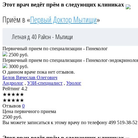
Этот врач ведёт прём в следующих клиниках
Приём в «
Первый Доктор Мытищи
»
Летная д. 40
Район - Мытищи
Первичный прием по специализации - Гинеколог
2500 руб.
Первичный прием по специализации - Гинеколог-эндокриноло
3000 руб.
О данном враче пока нет отзывов.
Белов
Вячеслав Олегович
Андролог
,
УЗИ-специалист
,
Уролог
Рейтинг
4.2
★
★
★
★
★
★
★
★
★
★
Отзывов
0
Цена первичного приема
2500
руб.
Вы можете записаться к этому врачу по телефону
499 519-38-52
Этот врач ведёт прём в следующих клиниках