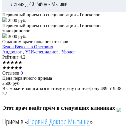
Летная д. 40
Район - Мытищи
Первичный прием по специализации - Гинеколог
2500 руб.
Первичный прием по специализации - Гинеколог-
эндокринолог
3000 руб.
О данном враче пока нет отзывов.
Белов
Вячеслав Олегович
Андролог
,
УЗИ-специалист
,
Уролог
Рейтинг
4.2
★
★
★
★
★
★
★
★
★
★
Отзывов
0
Цена первичного приема
2500
руб.
Вы можете записаться к этому врачу по телефону
499 519-38-
52
Этот врач ведёт прём в следующих клиниках
Приём в «
Первый Доктор Мытищи
»