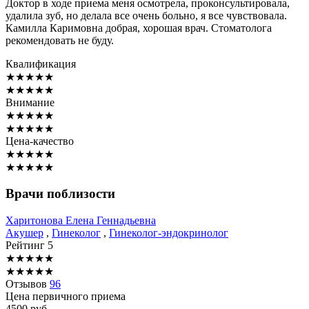
Доктор в ходе приема меня осмотрела, проконсультировала,
удалила зуб, но делала все очень больно, я все чувствовала.
Камилла Каримовна добрая, хорошая врач. Стоматолога
рекомендовать не буду.
Квалификация
★
★
★
★
★
★
★
★
★
★
Внимание
★
★
★
★
★
★
★
★
★
★
Цена-качество
★
★
★
★
★
★
★
★
★
★
Врачи поблизости
Харитонова
Елена Геннадьевна
Акушер
,
Гинеколог
,
Гинеколог-эндокринолог
Рейтинг
5
★
★
★
★
★
★
★
★
★
★
Отзывов
96
Цена первичного приема
4500
руб.