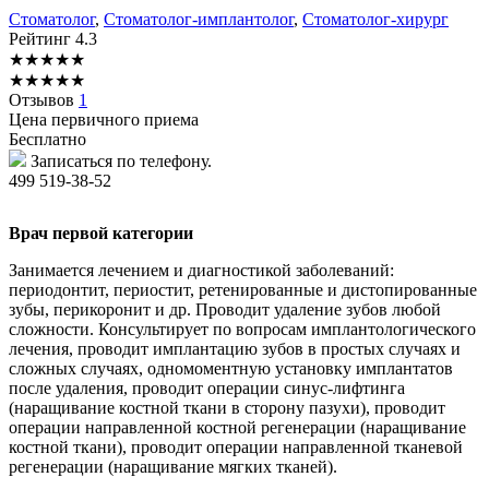
Стоматолог
,
Стоматолог-имплантолог
,
Стоматолог-хирург
Рейтинг
4.3
★
★
★
★
★
★
★
★
★
★
Отзывов
1
Цена первичного приема
Бесплатно
Записаться по телефону.
499 519-38-52
Врач первой категории
Занимается лечением и диагностикой заболеваний:
периодонтит, периостит, ретенированные и дистопированные
зубы, перикоронит и др. Проводит удаление зубов любой
сложности. Консультирует по вопросам имплантологического
лечения, проводит имплантацию зубов в простых случаях и
сложных случаях, одномоментную установку имплантатов
после удаления, проводит операции синус-лифтинга
(наращивание костной ткани в сторону пазухи), проводит
операции направленной костной регенерации (наращивание
костной ткани), проводит операции направленной тканевой
регенерации (наращивание мягких тканей).