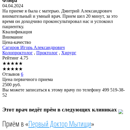
Флюра
04.04.2024
На приеме я была с матерью. Дмитрий Александрович
внимательный и умный врач. Прием шел 20 минут, за это
время он доходчиво проконсультировал нас и успокоил
пациентку.
Квалификация
Внимание
Цена-качество
Сагиров
Игорь Александрович
Колопроктолог
,
Проктолог
,
Хирург
Рейтинг
4.75
★
★
★
★
★
★
★
★
★
★
Отзывов
6
Цена первичного приема
2500
руб.
Вы можете записаться к этому врачу по телефону
499 519-38-
52
Этот врач ведёт прём в следующих клиниках
Приём в «
Первый Доктор Мытищи
»