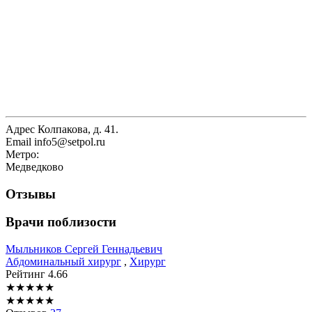
Адрес
Колпакова, д. 41.
Email
info5@setpol.ru
Метро:
Медведково
Отзывы
Врачи поблизости
Мыльников
Сергей Геннадьевич
Абдоминальный хирург
,
Хирург
Рейтинг
4.66
★
★
★
★
★
★
★
★
★
★