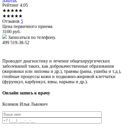
Рейтинг
4.05
★
★
★
★
★
★
★
★
★
★
Отзывов
5
Цена первичного приема
3100
руб.
Записаться по телефону.
499 519-38-52
Проводит диагностику и лечение общехирургических
заболеваний таких, как доброкачественные образования
(жировики или липомы и др.), травмы (раны, ушибы и т.д.),
гнойные процессы кожи и подкожно-жировой клетчатки
(фурункул, карбункул, язвы, нарывы и др.).
Онлайн запись к врачу
Козиков
Илья Львович