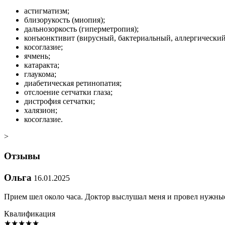
астигматизм;
близорукость (миопия);
дальнозоркость (гиперметропия);
конъюнктивит (вирусный, бактериальный, аллергический
косоглазие;
ячмень;
катаракта;
глаукома;
диабетическая ретинопатия;
отслоение сетчатки глаза;
дистрофия сетчатки;
халязион;
косоглазие.
>
Отзывы
Ольга
16.01.2025
Прием шел около часа. Доктор выслушал меня и провел нужные
Квалификация
★
★
★
★
★