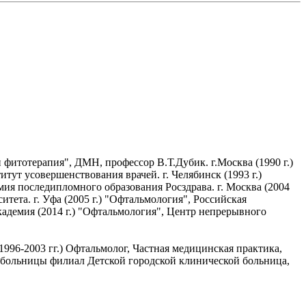
фитотерапия", ДМН, профессор В.Т.Дубик. г.Москва (1990 г.)
тут усовершенствования врачей. г. Челябинск (1993 г.)
ия последипломного образования Росздрава. г. Москва (2004
ета. г. Уфа (2005 г.) "Офтальмология", Российская
кадемия (2014 г.) "Офтальмология", Центр непрерывного
996-2003 гг.) Офтальмолог, Частная медицинская практика,
ая больницы филиал Детской городской клинической больница,