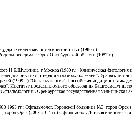
сударственный медицинский институт (1986 г.)
одильного дома г. Орск Оренбургской области (1987 г.)
ор Н.Б.Шульпина. г.Москва (1989 г.) "Клиническая фитология и 
тоды диагностики и терапии глазных болезней", Уральский инсти
чей (1999 г.) "Офтальмология", Российская медицинская академ
лаз", Институт последипломного образования Башгосмедуниверсит
 "Офтальмология", Оренбургская государственная медицинская а
-1993 гг.) Офтальмолог, Городской больница №3, город Орск (1
№1, город Орск (2008-2014 гг.) Офтальмолог, Детская клиническ