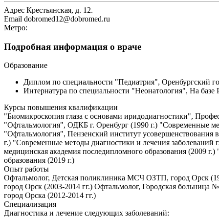
Адрес
Крестьянская, д. 12.
Email
dobromed12@dobromed.ru
Метро:
Подробная информация о враче
Образование
Диплом по специальности "Педиатрия", Оренбургский го
Интернатура по специальности "Неонатология", На базе Р
Курсы повышения квалификации
"Биомикроскопия глаза с основами иридодиагностики", Професс
"Офтальмология", ОДКБ г. Оренбург (1990 г.) "Современные ме
"Офтальмология", Пензенский институт усовершенствования вра
г.) "Современные методы диагностики и лечения заболеваний г
медицинская академия последипломного образования (2009 г.)
образования (2019 г.)
Опыт работы
Офтальмолог, Детская поликлиника МСЧ ОЗТП, город Орск (1988
город Орск (2003-2014 гг.) Офтальмолог, Городская больница 
город Орска (2012-2014 гг.)
Специализация
Диагностика и лечение следующих заболеваний: