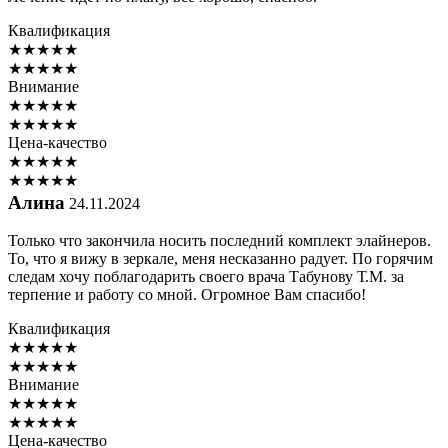
Квалификация
★
★
★
★
★
★
★
★
★
★
Внимание
★
★
★
★
★
★
★
★
★
★
Цена-качество
★
★
★
★
★
★
★
★
★
★
Алина
24.11.2024
Только что закончила носить последний комплект элайнеров.
То, что я вижу в зеркале, меня несказанно радует. По горячим
следам хочу поблагодарить своего врача Табунову Т.М. за
терпение и работу со мной. Огромное Вам спасибо!
Квалификация
★
★
★
★
★
★
★
★
★
★
Внимание
★
★
★
★
★
★
★
★
★
★
Цена-качество