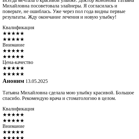
Всегда мечтала о красивой улыбке. Доктор Кононова Татьяна
Михайловна посоветовала элайнеры. Я согласилась и
поверьте, не ошиблась. Уже через пол года видны первые
результаты. Жду окончание лечения и новую улыбку!
Квалификация
★
★
★
★
★
★
★
★
★
★
Внимание
★
★
★
★
★
★
★
★
★
★
Цена-качество
★
★
★
★
★
★
★
★
★
★
Аноним
13.05.2025
Татьяна Михайловна сделала мою улыбку красивой. Большое
спасибо. Рекомендую врача и стоматологию в целом.
Квалификация
★
★
★
★
★
★
★
★
★
★
Внимание
★
★
★
★
★
★
★
★
★
★