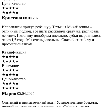
Цена-качество
★
★
★
★
★
★
★
★
★
★
Кристина
08.04.2025
Исправляли прикус ребенку у Татьяны Михайловны –
отличный подход, все шаги рассказала сразу же, расписала
лечение. Пластину подобрала идеально, зубки выровнялись
через 1,5 года. Мы очень довольны. Спасибо за заботу и
профессионализм!
Квалификация
★
★
★
★
★
★
★
★
★
★
Внимание
★
★
★
★
★
★
★
★
★
★
Цена-качество
★
★
★
★
★
★
★
★
★
★
Мария
05.04.2025
Опытный и внимательный врач! Установила мне брекеты,
подробно рассказала, как ухаживать. Сейчас хожу на