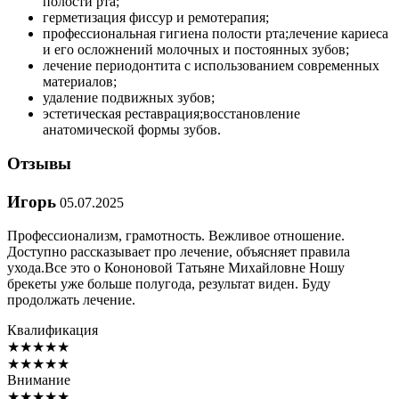
полости рта;
герметизация фиссур и ремотерапия;
профессиональная гигиена полости рта;лечение кариеса
и его осложнений молочных и постоянных зубов;
лечение периодонтита с использованием современных
материалов;
удаление подвижных зубов;
эстетическая реставрация;восстановление
анатомической формы зубов.
Отзывы
Игорь
05.07.2025
Профессионализм, грамотность. Вежливое отношение.
Доступно рассказывает про лечение, объясняет правила
ухода.Все это о Кононовой Татьяне Михайловне Ношу
брекеты уже больше полугода, результат виден. Буду
продолжать лечение.
Квалификация
★
★
★
★
★
★
★
★
★
★
Внимание
★
★
★
★
★