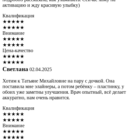
активацию и жду красивую улыбку)
Квалификация
★
★
★
★
★
★
★
★
★
★
Внимание
★
★
★
★
★
★
★
★
★
★
Цена-качество
★
★
★
★
★
★
★
★
★
★
Светлана
02.04.2025
Хотим к Татьяне Михайловне на пару с дочкой. Она
поставила мне элайнеры, а потом ребёнку – пластинку, у
обоих уже заметны улучшения. Врач опытный, всё делает
аккуратно, нам очень нравится.
Квалификация
★
★
★
★
★
★
★
★
★
★
Внимание
★
★
★
★
★
★
★
★
★
★