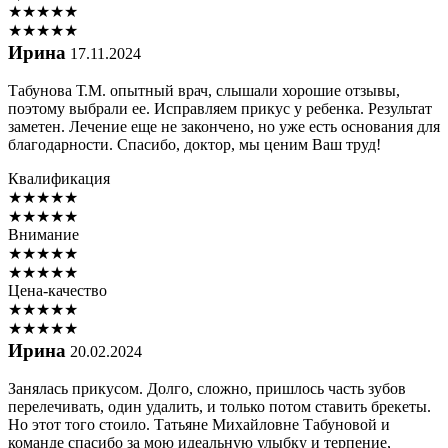
★
★
★
★
★
★
★
★
★
★
Ирина
17.11.2024
Табунова Т.М. опытный врач, слышали хорошие отзывы,
поэтому выбрали ее. Исправляем прикус у ребенка. Результат
заметен. Лечение еще не закончено, но уже есть основания для
благодарности. Спасибо, доктор, мы ценим Ваш труд!
Квалификация
★
★
★
★
★
★
★
★
★
★
Внимание
★
★
★
★
★
★
★
★
★
★
Цена-качество
★
★
★
★
★
★
★
★
★
★
Ирина
20.02.2024
Занялась прикусом. Долго, сложно, пришлось часть зубов
перелечивать, один удалить, и только потом ставить брекеты.
Но этот того стоило. Татьяне Михайловне Табуновой и
команде спасибо за мою идеальную улыбку и терпение,