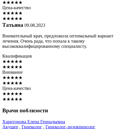
★
★
★
★
★
Цена-качество
★
★
★
★
★
★
★
★
★
★
Татьяна
09.08.2023
Внимательный врач, предложила оптимальный вариант
лечения. Очень рада, что попала к такому
высококвалифицированному специалисту.
Квалификация
★
★
★
★
★
★
★
★
★
★
Внимание
★
★
★
★
★
★
★
★
★
★
Цена-качество
★
★
★
★
★
★
★
★
★
★
Врачи поблизости
Харитонова
Елена Геннадьевна
Акушер
,
Гинеколог
,
Гинеколог-эндокринолог