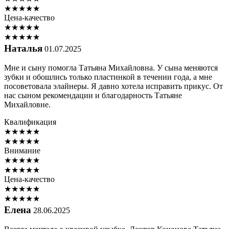
★
★
★
★
★
Цена-качество
★
★
★
★
★
★
★
★
★
★
Наталья
01.07.2025
Мне и сыну помогла Татьяна Михайловна. У сына меняются
зубки и обошлись только пластинкой в течении года, а мне
посоветовала элайнеры. Я давно хотела исправить прикус. От
нас сыном рекомендации и благодарность Татьяне
Михайловне.
Квалификация
★
★
★
★
★
★
★
★
★
★
Внимание
★
★
★
★
★
★
★
★
★
★
Цена-качество
★
★
★
★
★
★
★
★
★
★
Елена
28.06.2025