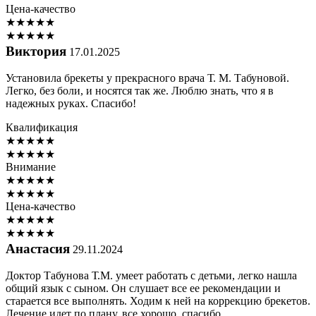
Цена-качество
★
★
★
★
★
★
★
★
★
★
Виктория
17.01.2025
Установила брекеты у прекрасного врача Т. М. Табуновой.
Легко, без боли, и носятся так же. Люблю знать, что я в
надежных руках. Спасибо!
Квалификация
★
★
★
★
★
★
★
★
★
★
Внимание
★
★
★
★
★
★
★
★
★
★
Цена-качество
★
★
★
★
★
★
★
★
★
★
Анастасия
29.11.2024
Доктор Табунова Т.М. умеет работать с детьми, легко нашла
общий язык с сыном. Он слушает все ее рекомендации и
старается все выполнять. Ходим к ней на коррекцию брекетов.
Лечение идет по плану, все хорошо, спасибо.