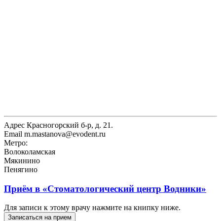
Адрес
Красногорский б-р, д. 21.
Email
m.mastanova@evodent.ru
Метро:
Волоколамская
Мякинино
Пенягино
Приём в
«Стоматологический центр Водники»
Для записи к этому врачу нажмите на книпку ниже.
Записаться на прием