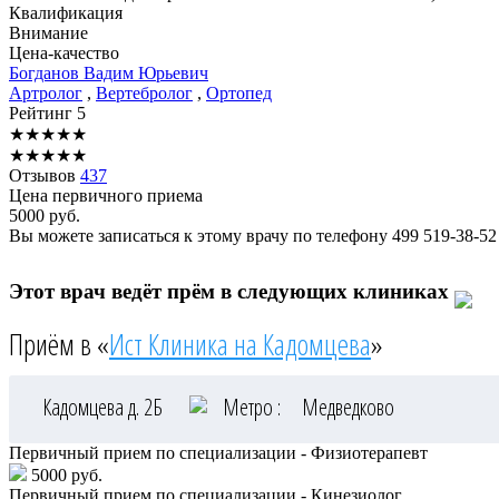
Квалификация
Внимание
Цена-качество
Богданов
Вадим Юрьевич
Артролог
,
Вертебролог
,
Ортопед
Рейтинг
5
★
★
★
★
★
★
★
★
★
★
Отзывов
437
Цена первичного приема
5000
руб.
Вы можете записаться к этому врачу по телефону
499 519-38-52
Этот врач ведёт прём в следующих клиниках
Приём в «
Ист Клиника на Кадомцева
»
Кадомцева д. 2Б
Метро :
Медведково
Первичный прием по специализации - Физиотерапевт
5000 руб.
Первичный прием по специализации - Кинезиолог