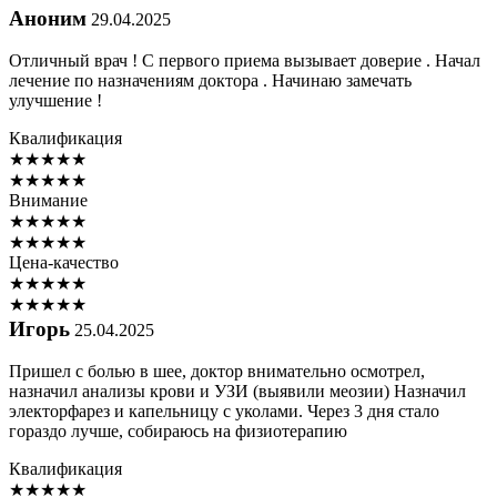
Аноним
29.04.2025
Отличный врач ! С первого приема вызывает доверие . Начал
лечение по назначениям доктора . Начинаю замечать
улучшение !
Квалификация
★
★
★
★
★
★
★
★
★
★
Внимание
★
★
★
★
★
★
★
★
★
★
Цена-качество
★
★
★
★
★
★
★
★
★
★
Игорь
25.04.2025
Пришел с болью в шее, доктор внимательно осмотрел,
назначил анализы крови и УЗИ (выявили меозии) Назначил
электорфарез и капельницу с уколами. Через 3 дня стало
гораздо лучше, собираюсь на физиотерапию
Квалификация
★
★
★
★
★