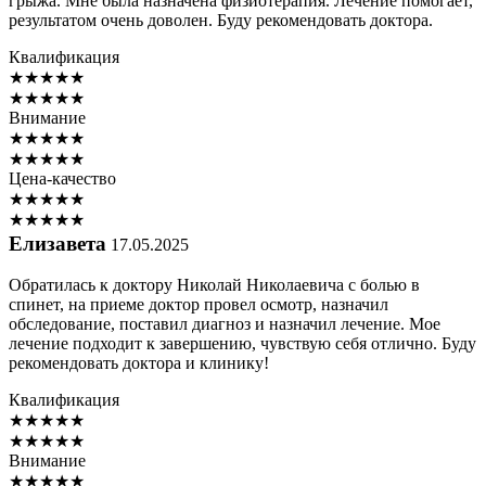
грыжа. Мне была назначена физиотерапия. Лечение помогает,
результатом очень доволен. Буду рекомендовать доктора.
Квалификация
★
★
★
★
★
★
★
★
★
★
Внимание
★
★
★
★
★
★
★
★
★
★
Цена-качество
★
★
★
★
★
★
★
★
★
★
Елизавета
17.05.2025
Обратилась к доктору Николай Николаевича с болью в
спинет, на приеме доктор провел осмотр, назначил
обследование, поставил диагноз и назначил лечение. Мое
лечение подходит к завершению, чувствую себя отлично. Буду
рекомендовать доктора и клинику!
Квалификация
★
★
★
★
★
★
★
★
★
★
Внимание
★
★
★
★
★