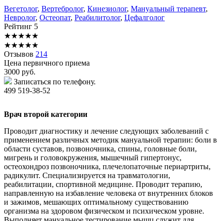
Вегетолог
,
Вертебролог
,
Кинезиолог
,
Мануальный терапевт
,
Невролог
,
Остеопат
,
Реабилитолог
,
Цефалголог
Рейтинг
5
★
★
★
★
★
★
★
★
★
★
Отзывов
214
Цена первичного приема
3000
руб.
Записаться по телефону.
499 519-38-52
Врач второй категории
Проводит диагностику и лечение следующих заболеваний с
применением различных методик мануальной терапии: боли в
области суставов, позвоночника, спины, головные боли,
мигрень и головокружения, мышечный гипертонус,
остеохондроз позвоночника, плечелопаточные периартриты,
радикулит. Специализируется на травматологии,
реабилитации, спортивной медицине. Проводит терапию,
направленную на избавление человека от внутренних блоков
и зажимов, мешающих оптимальному существованию
организма на здоровом физическом и психическом уровне.
Выполняет мануальное тестирование мышц служит для