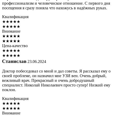
профессионализм и человечнское отношение. С первого дня
посещения я сразу поняла что нахожусь в надёжных руках.
Квалификация
★
★
★
★
★
★
★
★
★
★
Внимание
★
★
★
★
★
★
★
★
★
★
Цена-качество
★
★
★
★
★
★
★
★
★
★
Станислав
23.06.2024
Доктор побеседовал со мной и дал советы. Я рассказал ему о
своей проблеме, он назначил мне УЗИ вен. Очень добрый,
вежливый врач. Прекрасный и очень добродушный
специалист. Николай Николаевич просто супер! Низкий ему
поклон.
Квалификация
★
★
★
★
★
★
★
★
★
★
Внимание