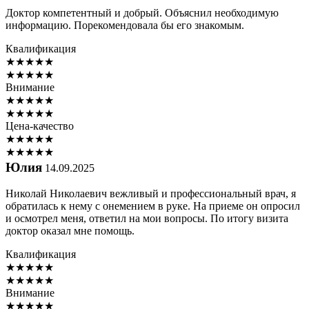
Доктор компетентный и добрый. Объяснил необходимую
информацию. Порекомендовала бы его знакомым.
Квалификация
★
★
★
★
★
★
★
★
★
★
Внимание
★
★
★
★
★
★
★
★
★
★
Цена-качество
★
★
★
★
★
★
★
★
★
★
Юлия
14.09.2025
Николай Николаевич вежливый и профессиональный врач, я
обратилась к нему с онемением в руке. На приеме он опросил
и осмотрел меня, ответил на мои вопросы. По итогу визита
доктор оказал мне помощь.
Квалификация
★
★
★
★
★
★
★
★
★
★
Внимание
★
★
★
★
★