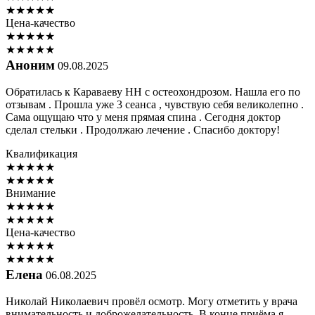
★
★
★
★
★
Цена-качество
★
★
★
★
★
★
★
★
★
★
Аноним
09.08.2025
Обратилась к Караваеву НН с остеохондрозом. Нашла его по
отзывам . Прошла уже 3 сеанса , чувствую себя великолепно .
Сама ощущаю что у меня прямая спина . Сегодня доктор
сделал стельки . Продолжаю лечение . Спасибо доктору!
Квалификация
★
★
★
★
★
★
★
★
★
★
Внимание
★
★
★
★
★
★
★
★
★
★
Цена-качество
★
★
★
★
★
★
★
★
★
★
Елена
06.08.2025
Николай Николаевич провёл осмотр. Могу отметить у врача
внимательность и доброжелательность. В конце приёма я