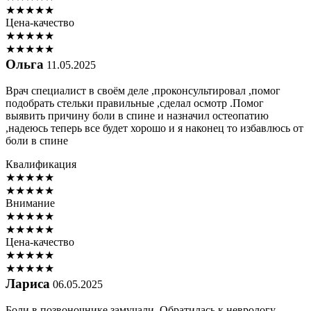
★
★
★
★
★
Цена-качество
★
★
★
★
★
★
★
★
★
★
Ольга
11.05.2025
Врач специалист в своём деле ,проконсультировал ,помог
подобрать стельки правильные ,сделал осмотр .Помог
выявить причину боли в спине и назначил остеопатию
,надеюсь теперь все будет хорошо и я наконец то избавлюсь от
боли в спине
Квалификация
★
★
★
★
★
★
★
★
★
★
Внимание
★
★
★
★
★
★
★
★
★
★
Цена-качество
★
★
★
★
★
★
★
★
★
★
Лариса
06.05.2025
Боли в позвоночнике замучали. Обратилась к неврологу