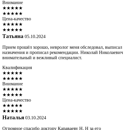
Внимание
★
★
★
★
★
★
★
★
★
★
Цена-качество
★
★
★
★
★
★
★
★
★
★
Татьяна
05.10.2024
Прием прошёл хорошо, невролог меня обследовал, выписал
назначения и прописал рекомендации. Николай Николаевич
внимательный и вежливый специалист.
Квалификация
★
★
★
★
★
★
★
★
★
★
Внимание
★
★
★
★
★
★
★
★
★
★
Цена-качество
★
★
★
★
★
★
★
★
★
★
Наталья
03.10.2024
Огромное спасибо доктору Караваеву Н. Н за его