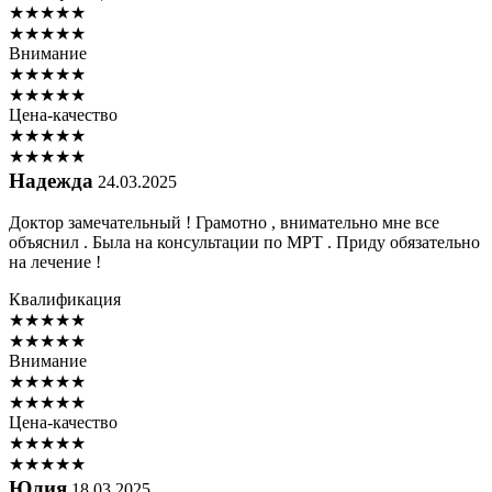
★
★
★
★
★
★
★
★
★
★
Внимание
★
★
★
★
★
★
★
★
★
★
Цена-качество
★
★
★
★
★
★
★
★
★
★
Надежда
24.03.2025
Доктор замечательный ! Грамотно , внимательно мне все
объяснил . Была на консультации по МРТ . Приду обязательно
на лечение !
Квалификация
★
★
★
★
★
★
★
★
★
★
Внимание
★
★
★
★
★
★
★
★
★
★
Цена-качество
★
★
★
★
★
★
★
★
★
★
Юлия
18.03.2025