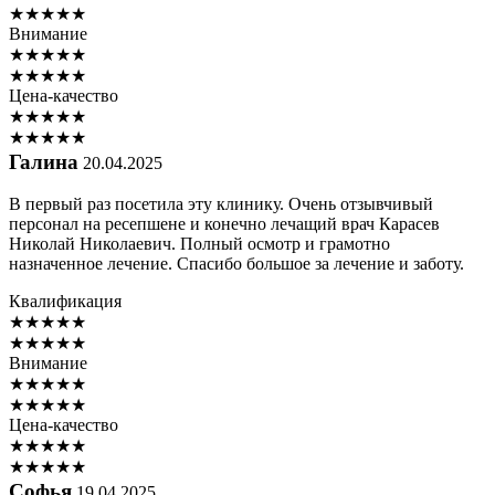
★
★
★
★
★
Внимание
★
★
★
★
★
★
★
★
★
★
Цена-качество
★
★
★
★
★
★
★
★
★
★
Галина
20.04.2025
В первый раз посетила эту клинику. Очень отзывчивый
персонал на ресепшене и конечно лечащий врач Карасев
Николай Николаевич. Полный осмотр и грамотно
назначенное лечение. Спасибо большое за лечение и заботу.
Квалификация
★
★
★
★
★
★
★
★
★
★
Внимание
★
★
★
★
★
★
★
★
★
★
Цена-качество
★
★
★
★
★
★
★
★
★
★
Софья
19.04.2025