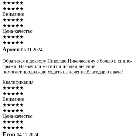
★
★
★
★
★
★
★
★
★
★
Внимание
★
★
★
★
★
★
★
★
★
★
Цена-качество
★
★
★
★
★
★
★
★
★
★
Армен
05.11.2024
Обратился к доктору Николаю Николаевичу с болью в спине-
грыжи. Назначили магнит и иголки,лечение
помогает,продолжаю ходить на лечение,благодарю врача!
Квалификация
★
★
★
★
★
★
★
★
★
★
Внимание
★
★
★
★
★
★
★
★
★
★
Цена-качество
★
★
★
★
★
★
★
★
★
★
Егор
04.11.2024