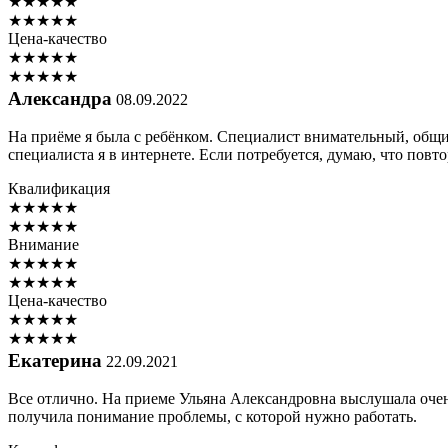
★
★
★
★
★
★
★
★
★
★
Цена-качество
★
★
★
★
★
★
★
★
★
★
Александра
08.09.2022
На приёме я была с ребёнком. Специалист внимательный, общи
специалиста я в интернете. Если потребуется, думаю, что повт
Квалификация
★
★
★
★
★
★
★
★
★
★
Внимание
★
★
★
★
★
★
★
★
★
★
Цена-качество
★
★
★
★
★
★
★
★
★
★
Екатерина
22.09.2021
Все отлично. На приеме Ульяна Александровна выслушала очень 
получила понимание проблемы, с которой нужно работать.