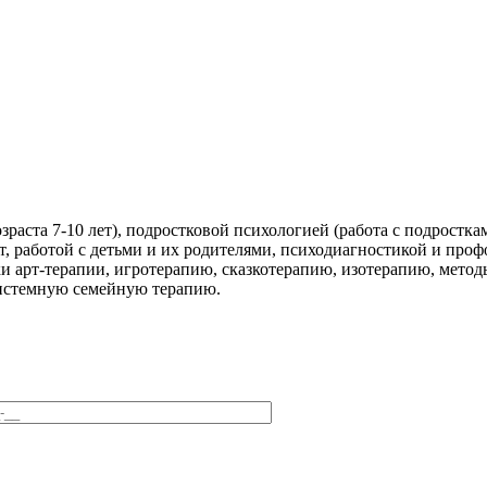
зраста 7-10 лет), подростковой психологией (работа с подростк
т, работой с детьми и их родителями, психодиагностикой и про
ки арт-терапии, игротерапию, сказкотерапию, изотерапию, мето
системную семейную терапию.