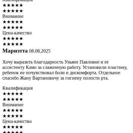
★
★
★
★
★
★
★
★
★
★
Внимание
★
★
★
★
★
★
★
★
★
★
Цена-качество
★
★
★
★
★
★
★
★
★
★
Мариэтта
08.08.2025
Хочу выразить благодарность Ульяне Павловне и ее
ассистенту Камо за слаженную работу. Установили пластину,
ребенок не почувствовал боли и дискомфорта. Отдельное
спасибо Жану Вартановичу за гигиену полости рта.
Квалификация
★
★
★
★
★
★
★
★
★
★
Внимание
★
★
★
★
★
★
★
★
★
★
Цена-качество
★
★
★
★
★
★
★
★
★
★