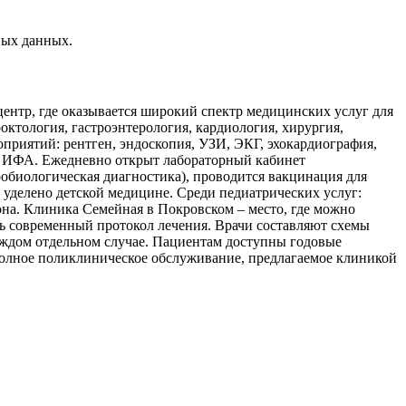
ных данных.
нтр, где оказывается широкий спектр медицинских услуг для
роктология, гастроэнтерология, кардиология, хирургия,
приятий: рентген, эндоскопия, УЗИ, ЭКГ, эхокардиография,
К, ИФА. Ежедневно открыт лабораторный кабинет
обиологическая диагностика), проводится вакцинация для
 уделено детской медицине. Среди педиатрических услуг:
зона. Клиника Семейная в Покровском – место, где можно
ь современный протокол лечения. Врачи составляют схемы
каждом отдельном случае. Пациентам доступны годовые
олное поликлиническое обслуживание, предлагаемое клиникой