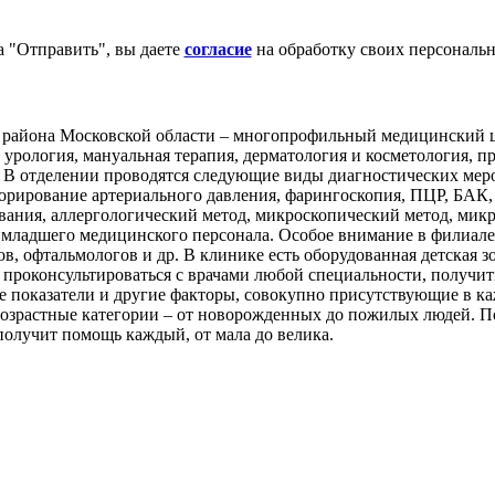
 "Отправить", вы даете
согласие
на обработку своих персональ
 района Московской области – многопрофильный медицинский це
, урология, мануальная терапия, дерматология и косметология, п
. В отделении проводятся следующие виды диагностических меро
торирование артериального давления, фарингоскопия, ПЦР, БА
вания, аллергологический метод, микроскопический метод, микр
и младшего медицинского персонала. Особое внимание в филиале
ов, офтальмологов и др. В клинике есть оборудованная детская 
проконсультироваться с врачами любой специальности, получит
кие показатели и другие факторы, совокупно присутствующие в 
озрастные категории – от новорожденных до пожилых людей. П
 получит помощь каждый, от мала до велика.