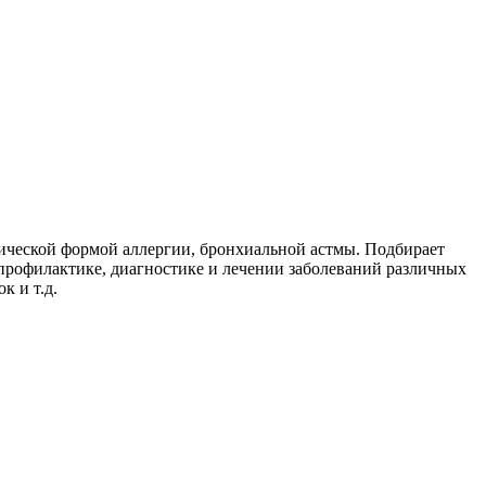
ической формой аллергии, бронхиальной астмы. Подбирает
профилактике, диагностике и лечении заболеваний различных
к и т.д.