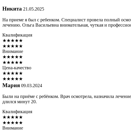
Никита
21.05.2025
На приеме я был с ребенком. Специалист провела полный осмот
лечению. Ольга Васильевна внимательная, чуткая и профессион
Квалификация
★
★
★
★
★
★
★
★
★
★
Внимание
★
★
★
★
★
★
★
★
★
★
Цена-качество
★
★
★
★
★
★
★
★
★
★
Мария
09.03.2024
Были на приёме с ребёнком. Врач осмотрела, назначила лечени
длился минут 20.
Квалификация
★
★
★
★
★
★
★
★
★
★
Внимание