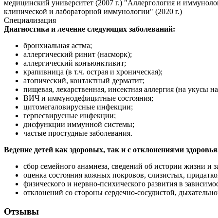
медицинский университет (2007 г.) "Аллергология и иммуноло
клинической и лабораторной иммунологии" (2020 г.)
Специализация
Диагностика и лечение следующих заболеваний:
бронхиальная астма;
аллергический ринит (насморк);
аллергический конъюнктивит;
крапивница (в т.ч. острая и хроническая);
атопический, контактный дерматит;
пищевая, лекарственная, инсектная аллергия (на укусы н
ВИЧ и иммунодефицитные состояния;
цитомегаловирусные инфекции;
герпесвирусные инфекции;
дисфункции иммунной системы;
частые простудные заболевания.
Ведение детей как здоровых, так и с отклонениями здоровья,
сбор семейного анамнеза, сведений об истории жизни и 
оценка состояния кожных покровов, слизистых, придатко
физического и нервно-психического развития в зависимос
отклонений со стороны сердечно-сосудистой, дыхательно
Отзывы