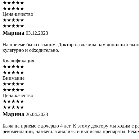
★
★
★
★
★
★
★
★
★
★
Цена-качество
★
★
★
★
★
★
★
★
★
★
Марина
03.12.2023
На приеме была с сыном. Доктор назначила нам дополнительно
культурно и обходительно.
Квалификация
★
★
★
★
★
★
★
★
★
★
Внимание
★
★
★
★
★
★
★
★
★
★
Цена-качество
★
★
★
★
★
★
★
★
★
★
Марина
26.04.2023
Была на приеме с дочерью 4 лет. К этому доктору мы ходим с р
рекомендации, назначила анализы и выписала препараты. Реко