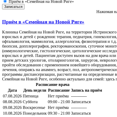
Приём в «Семейная на Новой Риге»
Нажимая на
Приём в
«Семейная на Новой Риге»
Клиника Семейная на Новой Риге, на территории Истринского
взрослых и детей с рождения: терапия, педиатрия, гинекология
офтальмология, маммология, аллергология, физиотерапия и т.д
биопсия, допплерография, ректороманоскопия, суточное мони
(иммунологические, гистологические, цитологические исследо
взрослых и детей. Пациентам доступен вызов на дом врача ил
прием детских урологов, отоларингологов, хирургов, невролог
пройти обследования с применением новейшего оборудования, 
лечения, опираясь на анамнез, возраст, пол, антропометричес
программы диспансеризации, рассчитанные на определенные в
Семейная на Новой Риге, особенно актуально для семей: здесь
Расписание врача
Дата
День недели
Расписание
Запись на приём
07.08.2026
Пятница
Нет приёма
------------
08.08.2026
Суббота
09:00 - 21:00
Записаться
09.08.2026
Воскресенье
Нет приёма
------------
10.08.2026
Понедельник
09:30 - 21:00
Записаться