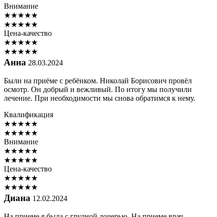
Внимание
★
★
★
★
★
★
★
★
★
★
Цена-качество
★
★
★
★
★
★
★
★
★
★
Анна
28.03.2024
Были на приёме с ребёнком. Николай Борисович провёл
осмотр. Он добрый и вежливый. По итогу мы получили
лечение. При необходимости мы снова обратимся к нему.
Квалификация
★
★
★
★
★
★
★
★
★
★
Внимание
★
★
★
★
★
★
★
★
★
★
Цена-качество
★
★
★
★
★
★
★
★
★
★
Диана
12.02.2024
На приеме я была с грудной дочерью. На приеме врач