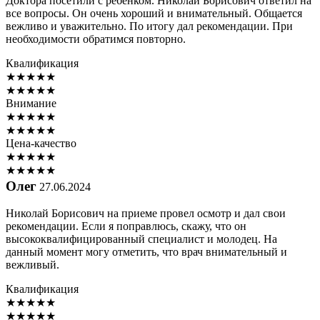
Доктора посетили с ребенком. Николай Борисович ответил на
все вопросы. Он очень хороший и внимательный. Общается
вежливо и уважительно. По итогу дал рекомендации. При
необходимости обратимся повторно.
Квалификация
★
★
★
★
★
★
★
★
★
★
Внимание
★
★
★
★
★
★
★
★
★
★
Цена-качество
★
★
★
★
★
★
★
★
★
★
Олег
27.06.2024
Николай Борисович на приеме провел осмотр и дал свои
рекомендации. Если я поправлюсь, скажу, что он
высококвалифицированный специалист и молодец. На
данный момент могу отметить, что врач внимательный и
вежливый.
Квалификация
★
★
★
★
★
★
★
★
★
★