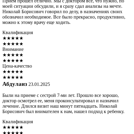
Прием прошел отлично. Мы с доктором все, что нужно, по
моей ситуации обсудили, и я сразу сдал анализы на мечте.
Николай Борисович говорил по делу, в назначениях своих
обозначил необходимое. Все было прекрасно, продуктивно,
можно к этому врачу еще ходить.
Квалификация
★
★
★
★
★
★
★
★
★
★
Внимание
★
★
★
★
★
★
★
★
★
★
Цена-качество
★
★
★
★
★
★
★
★
★
★
Абдулаиз
23.01.2025
Были на приеме с сестрой 7-ми лет. Прошло все хорошо,
доктор осмотрел ее, меня проконсультировал и назначил
лечение. Длился визит наш минут пятнадцать. Николай
Борисович был внимателен к нам, нашел подход к ребенку.
Квалификация
★
★
★
★
★
★
★
★
★
★