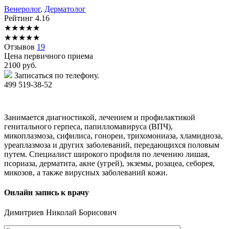
Венеролог
,
Дерматолог
Рейтинг
4.16
★
★
★
★
★
★
★
★
★
★
Отзывов
19
Цена первичного приема
2100
руб.
Записаться по телефону.
499 519-38-52
Занимается диагностикой, лечением и профилактикой
генитального герпеса, папилломавируса (ВПЧ),
микоплазмоза, сифилиса, гонореи, трихомониаза, хламидиоза,
уреаплазмоза и других заболеваний, передающихся половым
путем. Специалист широкого профиля по лечению лишая,
псориаза, дерматита, акне (угрей), экземы, розацеа, себорея,
микозов, а также вирусных заболеваний кожи.
Онлайн запись к врачу
Димитриев
Николай Борисович