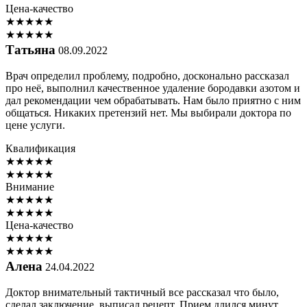
Цена-качество
★
★
★
★
★
★
★
★
★
★
Татьяна
08.09.2022
Врач определил проблему, подробно, досконально рассказал
про неё, выполнил качественное удаление бородавки азотом и
дал рекомендации чем обрабатывать. Нам было приятно с ним
общаться. Никаких претензий нет. Мы выбирали доктора по
цене услуги.
Квалификация
★
★
★
★
★
★
★
★
★
★
Внимание
★
★
★
★
★
★
★
★
★
★
Цена-качество
★
★
★
★
★
★
★
★
★
★
Алена
24.04.2022
Доктор внимательный тактичный все рассказал что было,
сделал заключение, выписал рецепт. Прием длился минут