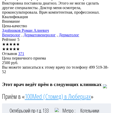
Викторовна поставила диагноз. Этого не могли сделать
другие специалисты. Доктор меня осмотрела,
проконсультировала. Врач компетентная, профессионал.
Квалификация
Внимание
Цена-качество
Здойников
Роман Алиевич
Венеролог
,
Дерматовенеролог
,
Дерматолог
Рейтинг
5
★
★
★
★
★
★
★
★
★
★
Отзывов
371
Цена первичного приема
2500
руб.
Вы можете записаться к этому врачу по телефону
499 519-38-
52
Этот врач ведёт прём в следующих клиниках
Приём в «
100Med (Стомед) в Люберцах
»
Октябрьский пр-т д. 133
Метро :
Котельники