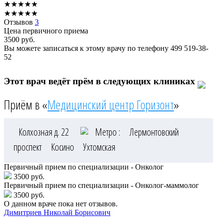
★
★
★
★
★
★
★
★
★
★
Отзывов
3
Цена первичного приема
3500
руб.
Вы можете записаться к этому врачу по телефону
499 519-38-
52
Этот врач ведёт прём в следующих клиниках
Приём в «
Медицинский центр Горизонт
»
Колхозная д. 22
Метро :
Лермонтовский
проспект
Косино
Ухтомская
Первичный прием по специализации - Онколог
3500 руб.
Первичный прием по специализации - Онколог-маммолог
3500 руб.
О данном враче пока нет отзывов.
Димитриев
Николай Борисович