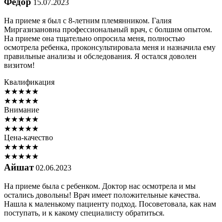
Федор
15.07.2023
На приеме я был с 8-летним племянником. Галия
Миргазизановна профессиональный врач, с болшим опытом.
На приеме она тщательно опросила меня, полностью
осмотрела ребенка, проконсультировала меня и назначила ему
правильные анализы и обследования. Я остался доволен
визитом!
Квалификация
★
★
★
★
★
★
★
★
★
★
Внимание
★
★
★
★
★
★
★
★
★
★
Цена-качество
★
★
★
★
★
★
★
★
★
★
Айшат
02.06.2023
На приеме была с ребенком. Доктор нас осмотрела и мы
остались довольны! Врач имеет положительные качества.
Нашла к маленькому пациенту подход. Посоветовала, как нам
поступать, и к какому специалисту обратиться.