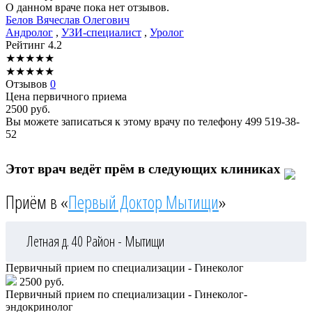
О данном враче пока нет отзывов.
Белов
Вячеслав Олегович
Андролог
,
УЗИ-специалист
,
Уролог
Рейтинг
4.2
★
★
★
★
★
★
★
★
★
★
Отзывов
0
Цена первичного приема
2500
руб.
Вы можете записаться к этому врачу по телефону
499 519-38-
52
Этот врач ведёт прём в следующих клиниках
Приём в «
Первый Доктор Мытищи
»
Летная д. 40
Район - Мытищи
Первичный прием по специализации - Гинеколог
2500 руб.
Первичный прием по специализации - Гинеколог-
эндокринолог