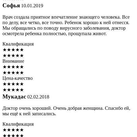
Софья
10.01.2019
Врач создала приятное впечатление знающего человека. Все
по делу, все четко, все точно. Ребенок хорошо к ней отнесся.
Мы обращались по поводу вирусного заболевания, доктор
осмотрела ребенка полностью, прощупала живот.
Квалификация
★
★
★
★
★
★
★
★
★
★
Внимание
★
★
★
★
★
★
★
★
★
★
Цена-качество
★
★
★
★
★
★
★
★
★
★
Мукадас
02.02.2018
Доктор очень хороший. Очень добрая женщина. Спасибо ей,
мы ещё к ней записались.
Квалификация
★
★
★
★
★
★
★
★
★
★