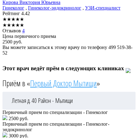
Кирова
Виктория Юрьевна
Гинеколог
,
Гинеколог-эндокринолог
,
УЗИ-специалист
Рейтинг
4.42
★
★
★
★
★
★
★
★
★
★
Отзывов
4
Цена первичного приема
2500
руб.
Вы можете записаться к этому врачу по телефону
499 519-38-
52
Этот врач ведёт прём в следующих клиниках
Приём в «
Первый Доктор Мытищи
»
Летная д. 40
Район - Мытищи
Первичный прием по специализации - Гинеколог
2500 руб.
Первичный прием по специализации - Гинеколог-
эндокринолог
3000 руб.