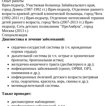
Опыт работы
Врач-педиатр, Участковая больница Забайкальского края,
город Домна (1987-1992 гг.) Врач-педиатр, Отделение раннего
возраста краевой детской клинической больницы, город Чита
(1992-2011 гг.) Врач-педиатр, Отделение интенсивной терапии
детей раннего возраста, город Чита (2007-2013 гг.) Врач-
педиатр, Сеть детских поликлиник "ПреАмбула", город
Москва (2013 г.)
Специализация
Диагностика и лечение заболеваний:
сердечно-сосудистой системы (в т.ч. врожденные
пороки сердца);
дыхательной системы (в т.ч. острые и хронические
бронхиты, бронхиальная астма);
желудочно-кишечного тракта (дисбактериоз и др.);
инфекционных заболеваний (грипп, ОРВИ, ОРЗ,
пневмония и др.);
инфекционных болезней детского возраста (ветряная
оспа, скарлатина, краснуха, корь, свинка и др.);
мочевыделительной системы.
Также проводит:
диспансерное наблюдение;
профилактику заболеваний, в т.ч.