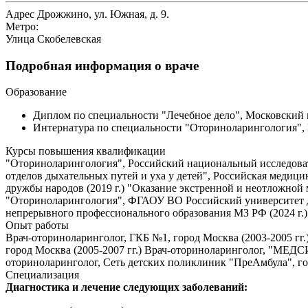
Адрес
Дрожжино, ул. Южная, д. 9.
Метро:
Улица Скобелевская
Подробная информация о враче
Образование
Диплом по специальности "Лечебное дело", Московский г
Интернатура по специальности "Оториноларингология", Г
Курсы повышения квалификации
"Оториноларингология", Российский национальный исследоват
отделов дыхательных путей и уха у детей", Российская медиц
дружбы народов (2019 г.) "Оказание экстренной и неотложной
"Оториноларингология", ФГАОУ ВО Российский университет 
непрерывного профессионального образования МЗ РФ (2024 г.)
Опыт работы
Врач-оториноларинголог, ГКБ №1, город Москва (2003-2005 гг.
город Москва (2005-2007 гг.) Врач-оториноларинголог, "МЕДСИ"
оториноларинголог, Сеть детских поликлиник "ПреАмбула", гор
Специализация
Диагностика и лечение следующих заболеваний: