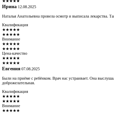
★
★
★
★
★
Ирина
12.08.2025
Наталья Анатольевна провела осмотр и выписала лекарства. Т
Квалификация
★
★
★
★
★
★
★
★
★
★
Внимание
★
★
★
★
★
★
★
★
★
★
Цена-качество
★
★
★
★
★
★
★
★
★
★
Евгения
07.08.2025
Были на приёме с ребёнком. Врач нас устраивает. Она выслушал
доброжелательная.
Квалификация
★
★
★
★
★
★
★
★
★
★
Внимание
★
★
★
★
★