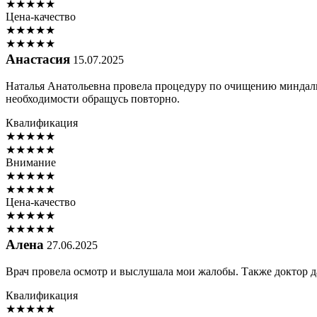
★
★
★
★
★
Цена-качество
★
★
★
★
★
★
★
★
★
★
Анастасия
15.07.2025
Наталья Анатольевна провела процедуру по очищению миндалин
необходимости обращусь повторно.
Квалификация
★
★
★
★
★
★
★
★
★
★
Внимание
★
★
★
★
★
★
★
★
★
★
Цена-качество
★
★
★
★
★
★
★
★
★
★
Алена
27.06.2025
Врач провела осмотр и выслушала мои жалобы. Также доктор д
Квалификация
★
★
★
★
★