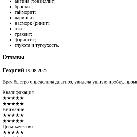
ангина (тонзиллит);
бронхит;
гайморит;
ларингит;
насморк (ринит);
отит;
трахеит;
фарингит;
глухота и тугоухость.
Отзывы
Георгий
19.08.2025
Врач быстро определила диагноз, увидела ушную пробку, промы
Квалификация
★
★
★
★
★
★
★
★
★
★
Внимание
★
★
★
★
★
★
★
★
★
★
Цена-качество
★
★
★
★
★