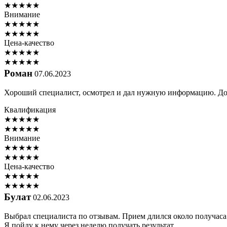
★
★
★
★
★
Внимание
★
★
★
★
★
★
★
★
★
★
Цена-качество
★
★
★
★
★
★
★
★
★
★
Роман
07.06.2023
Хороший специалист, осмотрел и дал нужную информацию. До
Квалификация
★
★
★
★
★
★
★
★
★
★
Внимание
★
★
★
★
★
★
★
★
★
★
Цена-качество
★
★
★
★
★
★
★
★
★
★
Булат
02.06.2023
Выбрал специалиста по отзывам. Прием длился около получаса.
Я пойду к нему через неделю получать результат.