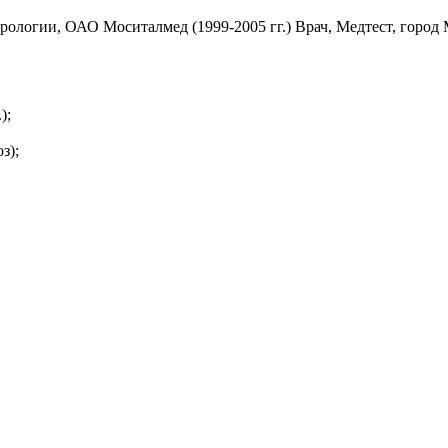
логии, ОАО Моситалмед (1999-2005 гг.) Врач, Медтест, город М
);
з);