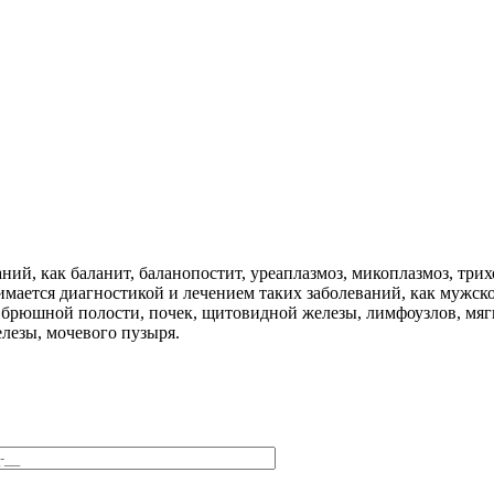
ний, как баланит, баланопостит, уреаплазмоз, микоплазмоз, три
анимается диагностикой и лечением таких заболеваний, как муж
 брюшной полости, почек, щитовидной железы, лимфоузлов, мягк
лезы, мочевого пузыря.