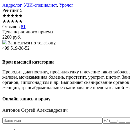
Андролог
,
УЗИ-специалист
,
Уролог
Рейтинг
5
★
★
★
★
★
★
★
★
★
★
Отзывов
81
Цена первичного приема
2200
руб.
Записаться по телефону.
499 519-38-52
Врач высшей категории
Проводит диагностику, профилактику и лечение таких заболева
железы, мочекаменная болезнь, простатит, уретрит, цистит. З
органов, гипогонадизм и др. Выполняет сканирование органов
женщин, трансабдоминальное сканирование предстательной же
Онлайн запись к врачу
Антонов
Сергей Александрович