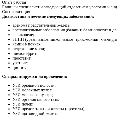
Опыт работы
Главный специалист и заведующий отделением урологии и андро
Специализация
Диагностика и лечение следующих заболеваний:
аденома предстательной железы;
воспалительные заболевания (баланит, баланопостит и др.
варикоцеле;
ЗППП (уреаплазмоз, микоплазмоз, трихомониаз, хламидио
камни в почках;
недержание мочи;
пиелонефрит;
простатит;
уретрит;
цистит.
Специализируется на проведении:
УЗИ брюшной полости;
УЗИ молочных желез;
УЗИ мочевого пузыря;
УЗИ органов малого таза;
УЗИ почек;
УЗИ предстательной железы (простаты);
УЗИ щитовидной железы;