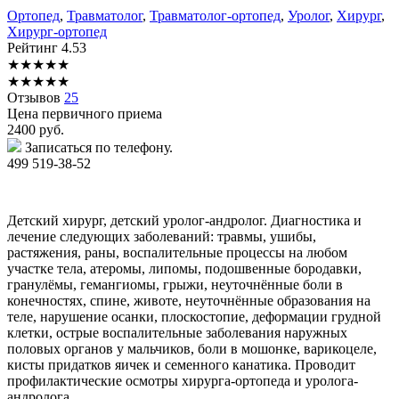
Ортопед
,
Травматолог
,
Травматолог-ортопед
,
Уролог
,
Хирург
,
Хирург-ортопед
Рейтинг
4.53
★
★
★
★
★
★
★
★
★
★
Отзывов
25
Цена первичного приема
2400
руб.
Записаться по телефону.
499 519-38-52
Детский хирург, детский уролог-андролог. Диагностика и
лечение следующих заболеваний: травмы, ушибы,
растяжения, раны, воспалительные процессы на любом
участке тела, атеромы, липомы, подошвенные бородавки,
гранулёмы, гемангиомы, грыжи, неуточнённые боли в
конечностях, спине, животе, неуточнённые образования на
теле, нарушение осанки, плоскостопие, деформации грудной
клетки, острые воспалительные заболевания наружных
половых органов у мальчиков, боли в мошонке, варикоцеле,
кисты придатков яичек и семенного канатика. Проводит
профилактические осмотры хирурга-ортопеда и уролога-
андролога.