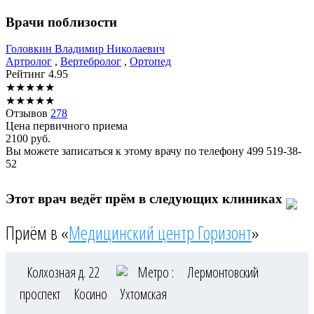
Врачи поблизости
Головкин
Владимир Николаевич
Артролог
,
Вертебролог
,
Ортопед
Рейтинг
4.95
★
★
★
★
★
★
★
★
★
★
Отзывов
278
Цена первичного приема
2100
руб.
Вы можете записаться к этому врачу по телефону
499 519-38-
52
Этот врач ведёт прём в следующих клиниках
Приём в «
Медицинский центр Горизонт
»
Колхозная д. 22
Метро :
Лермонтовский
проспект
Косино
Ухтомская