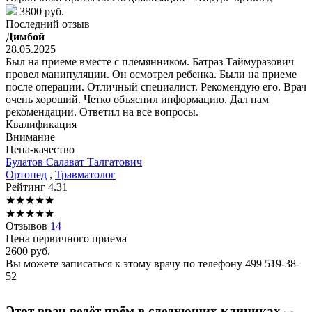
3800 руб.
Последний отзыв
Димбой
28.05.2025
Был на приеме вместе с племянником. Батраз Таймуразович
провел манипуляции. Он осмотрел ребенка. Были на приеме
после операции. Отличный специалист. Рекомендую его. Врач
очень хороший. Четко объяснил информацию. Дал нам
рекомендации. Ответил на все вопросы.
Квалификация
Внимание
Цена-качество
Булатов
Салават Талгатович
Ортопед
,
Травматолог
Рейтинг
4.31
★
★
★
★
★
★
★
★
★
★
Отзывов
14
Цена первичного приема
2600
руб.
Вы можете записаться к этому врачу по телефону
499 519-38-
52
Этот врач ведёт прём в следующих клиниках