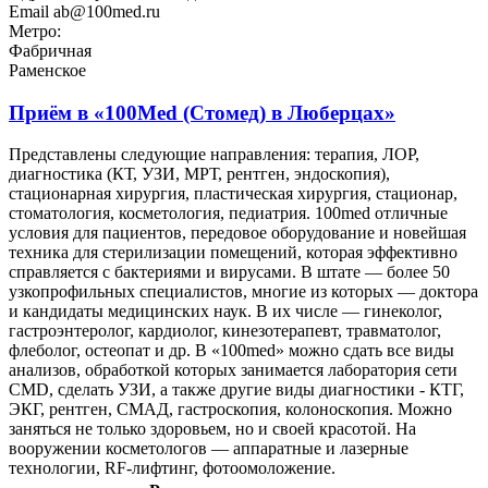
Email
ab@100med.ru
Метро:
Фабричная
Раменское
Приём в
«100Med (Стомед) в Люберцах»
Представлены следующие направления: терапия, ЛОР,
диагностика (КТ, УЗИ, МРТ, рентген, эндоскопия),
стационарная хирургия, пластическая хирургия, стационар,
стоматология, косметология, педиатрия. 100med отличные
условия для пациентов, передовое оборудование и новейшая
техника для стерилизации помещений, которая эффективно
справляется с бактериями и вирусами. В штате — более 50
узкопрофильных специалистов, многие из которых — доктора
и кандидаты медицинских наук. В их числе — гинеколог,
гастроэнтеролог, кардиолог, кинезотерапевт, травматолог,
флеболог, остеопат и др. В «100med» можно сдать все виды
анализов, обработкой которых занимается лаборатория сети
CMD, сделать УЗИ, а также другие виды диагностики - КТГ,
ЭКГ, рентген, СМАД, гастроскопия, колоноскопия. Можно
заняться не только здоровьем, но и своей красотой. На
вооружении косметологов — аппаратные и лазерные
технологии, RF-лифтинг, фотоомоложение.