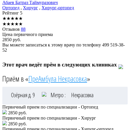
Абаев
Батраз Таймуразович
Ортопед
,
Хирург
,
Хирург-ортопед
Рейтинг
5
★
★
★
★
★
★
★
★
★
★
Отзывов
88
Цена первичного приема
2850
руб.
Вы можете записаться к этому врачу по телефону
499 519-38-
52
Этот врач ведёт прём в следующих клиниках
Приём в «
ПреАмбула Некрасовка
»
Озёрная д. 9
Метро :
Некрасовка
Первичный прием по специализации - Ортопед
2850 руб.
Первичный прием по специализации - Хирург
2850 руб.
Первичный прием по специализации - Хирург-ортопед