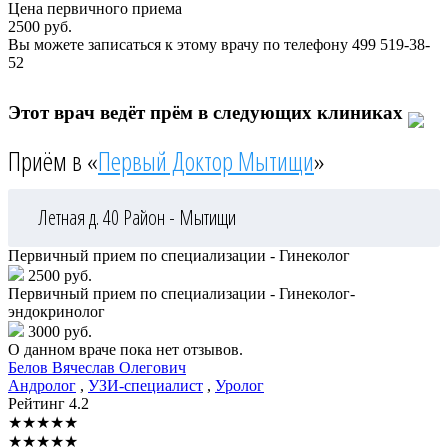
Цена первичного приема
2500
руб.
Вы можете записаться к этому врачу по телефону
499 519-38-
52
Этот врач ведёт прём в следующих клиниках
Приём в «
Первый Доктор Мытищи
»
Летная д. 40
Район - Мытищи
Первичный прием по специализации - Гинеколог
2500 руб.
Первичный прием по специализации - Гинеколог-
эндокринолог
3000 руб.
О данном враче пока нет отзывов.
Белов
Вячеслав Олегович
Андролог
,
УЗИ-специалист
,
Уролог
Рейтинг
4.2
★
★
★
★
★
★
★
★
★
★