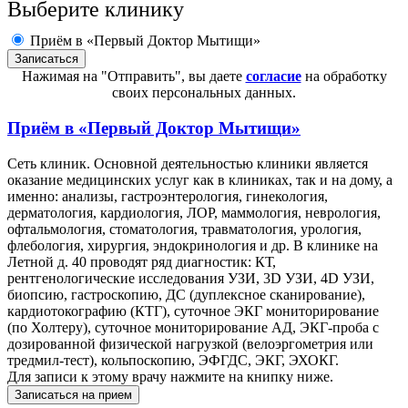
Выберите клинику
Приём в «Первый Доктор Мытищи»
Нажимая на "Отправить", вы даете
согласие
на обработку
своих персональных данных.
Приём в
«Первый Доктор Мытищи»
Сеть клиник. Основной деятельностью клиники является
оказание медицинских услуг как в клиниках, так и на дому, а
именно: анализы, гастроэнтерология, гинекология,
дерматология, кардиология, ЛОР, маммология, неврология,
офтальмология, стоматология, травматология, урология,
флебология, хирургия, эндокринология и др. В клинике на
Летной д. 40 проводят ряд диагностик: КТ,
рентгенологические исследования УЗИ, 3D УЗИ, 4D УЗИ,
биопсию, гастроскопию, ДС (дуплексное сканирование),
кардиотокографию (КТГ), суточное ЭКГ мониторирование
(по Холтеру), суточное мониторирование АД, ЭКГ-проба с
дозированной физической нагрузкой (велоэргометрия или
тредмил-тест), кольпоскопию, ЭФГДС, ЭКГ, ЭХОКГ.
Для записи к этому врачу нажмите на книпку ниже.
Записаться на прием