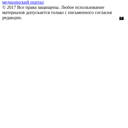
медицинский портал
© 2017 Все права защищены. Любое использование
материалов допускается только с письменного согласия
редакции.
28
22
24
51
56
29
61
12
67
11
2
7
2
3
4
8