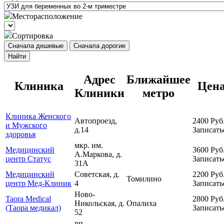
Месторасположение
Сортировка
Сначала дешевые
Сначала дорогие
Найти
Адрес
Ближайшее
Клиника
Цен
Клиники
метро
Клиника Женского
Автопроезд,
2400
Руб
и Мужского
д.14
Записать
здоровья
мкр. им.
Медицинский
3600
Руб
А.Маркова, д.
центр Статус
Записать
31А
Медицинский
Советская, д.
2200
Руб
Томилино
центр Мед-Клиник
4
Записать
Ново-
Taora Medical
2800
Руб
Никольская, д.
Опалиха
(Таора медикал)
Записать
52
рп.