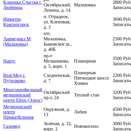
Клиника Счастья г.
2800
Руб
Октябрьский,
Малаховка
Люберцы
Записать
Ленина, д. 14
п. Отрадное,
Инвитро
3690
Руб
ул. Кленовая,
Красногорск
Записать
д. 3
птг.
Лавмедикл М
Малаховка,
2500
Руб
(Малаховка)
Быковское ш.,
Записать
д. 40Б
пр-т
3500
Руб
Нарус
Мельникова,
Планерная
Записать
д. 5, корп. 1
Планерная
Real-Мед г.
Сходненская,
2200
Руб
Пятницкое шоссе
Путилково
д. 7
Записать
Химки
Многопрофильный
Октябрьский
3200
Руб
медицинский
Теплый стан
пр-т, 24
Записать
центр Eleos (Элеос)
Медицинский
Окружная, д.
4500
Руб
центр
Лобня
13
Записать
ПриватКлиник
Зелёная, д. 32,
3000
Руб
Галимед
Новокосино
корп. 2
Записать