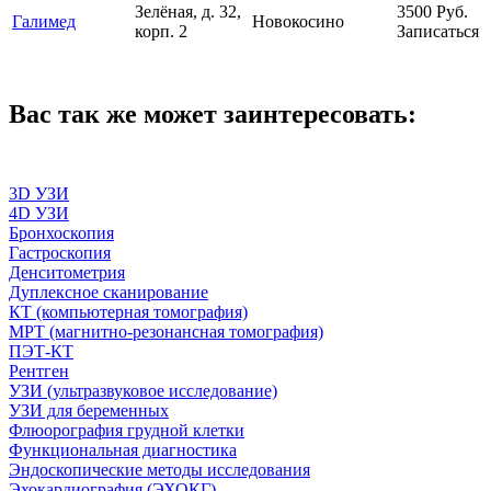
Зелёная, д. 32,
3500
Руб.
Галимед
Новокосино
корп. 2
Записаться
Вас так же может заинтересовать:
3D УЗИ
4D УЗИ
Бронхоскопия
Гастроскопия
Денситометрия
Дуплексное сканирование
КТ (компьютерная томография)
МРТ (магнитно-резонансная томография)
ПЭТ-КТ
Рентген
УЗИ (ультразвуковое исследование)
УЗИ для беременных
Флюорография грудной клетки
Функциональная диагностика
Эндоскопические методы исследования
Эхокардиография (ЭХОКГ)