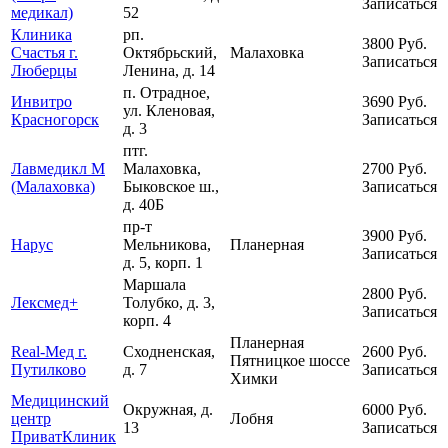
Записаться
медикал)
52
Клиника
рп.
3800
Руб.
Счастья г.
Октябрьский,
Малаховка
Записаться
Люберцы
Ленина, д. 14
п. Отрадное,
Инвитро
3690
Руб.
ул. Кленовая,
Красногорск
Записаться
д. 3
птг.
Лавмедикл М
Малаховка,
2700
Руб.
(Малаховка)
Быковское ш.,
Записаться
д. 40Б
пр-т
3900
Руб.
Нарус
Мельникова,
Планерная
Записаться
д. 5, корп. 1
Маршала
2800
Руб.
Лексмед+
Толубко, д. 3,
Записаться
корп. 4
Планерная
Real-Мед г.
Сходненская,
2600
Руб.
Пятницкое шоссе
Путилково
д. 7
Записаться
Химки
Медицинский
Окружная, д.
6000
Руб.
центр
Лобня
13
Записаться
ПриватКлиник