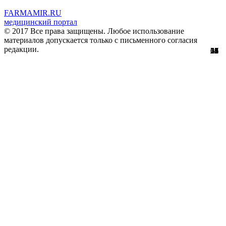
FARMAMIR.RU
медицинский портал
© 2017 Все права защищены. Любое использование
материалов допускается только с письменного согласия
редакции.
28
22
24
51
56
29
61
12
67
11
2
7
2
3
4
8