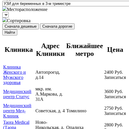
Месторасположение
Сортировка
Сначала дешевые
Сначала дорогие
Найти
Адрес
Ближайшее
Клиника
Цена
Клиники
метро
Клиника
Женского и
Автопроезд,
2400
Руб.
Мужского
д.14
Записаться
здоровья
мкр. им.
Медицинский
3600
Руб.
А.Маркова, д.
центр Статус
Записаться
31А
Медицинский
2750
Руб.
центр Мед-
Советская, д. 4
Томилино
Записаться
Клиник
Taora Medical
Ново-
2800
Руб.
(Таора
Никольская, д.
Опалиха