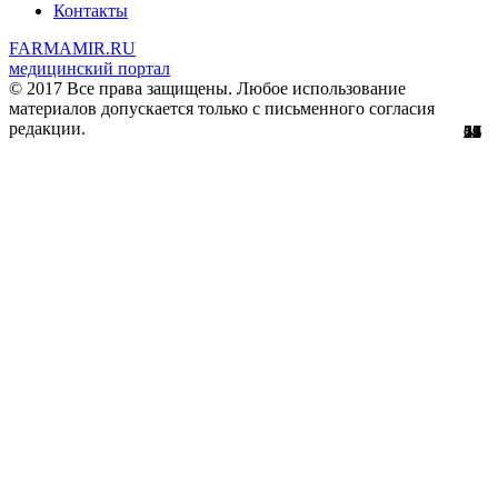
Контакты
FARMAMIR.RU
медицинский портал
© 2017 Все права защищены. Любое использование
материалов допускается только с письменного согласия
редакции.
28
22
24
51
56
29
61
12
67
11
2
7
2
3
4
8