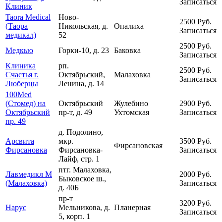
Записаться
Клиник
Taora Medical
Ново-
2500
Руб.
(Таора
Никольская, д.
Опалиха
Записаться
медикал)
52
2500
Руб.
Медкью
Горки-10, д. 23
Баковка
Записаться
Клиника
рп.
2500
Руб.
Счастья г.
Октябрьский,
Малаховка
Записаться
Люберцы
Ленина, д. 14
100Med
(Стомед) на
Октябрьский
Жулебино
2900
Руб.
Октябрьский
пр-т, д. 49
Ухтомская
Записаться
пр. 49
д. Подолино,
Арсвита
мкр.
3500
Руб.
Фирсановская
Фирсановка
Фирсановка-
Записаться
Лайф, стр. 1
птг. Малаховка,
Лавмедикл М
2000
Руб.
Быковское ш.,
(Малаховка)
Записаться
д. 40Б
пр-т
3200
Руб.
Нарус
Мельникова, д.
Планерная
Записаться
5, корп. 1