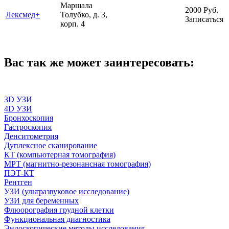
Маршала
2000
Руб.
Лексмед+
Толубко, д. 3,
Записаться
корп. 4
Вас так же может заинтересовать:
3D УЗИ
4D УЗИ
Бронхоскопия
Гастроскопия
Денситометрия
Дуплексное сканирование
КТ (компьютерная томография)
МРТ (магнитно-резонансная томография)
ПЭТ-КТ
Рентген
УЗИ (ультразвуковое исследование)
УЗИ для беременных
Флюорография грудной клетки
Функциональная диагностика
Эндоскопические методы исследования