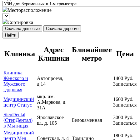
Месторасположение
Сортировка
Сначала дешевые
Сначала дорогие
Найти
Адрес
Ближайшее
Клиника
Цена
Клиники
метро
Клиника
Женского и
Автопроезд,
1400
Руб.
Мужского
д.14
Записаться
здоровья
мкр. им.
Медицинский
1600
Руб.
А.Маркова, д.
центр Статус
Записаться
31А
StepDental
Ярославское
3000
Руб.
(СтепДентал)
Белокаменная
ш., д. 105
Записаться
в Мытищах
Медицинский
1800
Руб.
центр Мед-
Советская, д. 4
Томилино