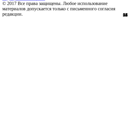
© 2017 Все права защищены. Любое использование
материалов допускается только с письменного согласия
редакции.
28
22
24
51
56
29
61
12
67
11
2
7
2
3
4
8