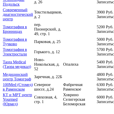
д. 26
Записатьс
Подольск
Современный
Текстильщиков,
3900
Руб.
диагностический
д. 2
Записатьс
центр
пер.
Томография в
5200
Руб.
Пионерский, д.
Бронницах
Записатьс
49, стр. 1
Томография в
5000
Руб.
Парковая, д. 25
Тучково
Записатьс
Томография в
5700
Руб.
Горького, д. 12
Электростали
Записатьс
Ново-
Taora Medical
5400
Руб.
Никольская, д.
Опалиха
(Таора медикал)
Записатьс
52
Медицинский
4800
Руб.
Заречная, д. 22Б
центр Томограф
Записатьс
100Med (Стомед)
Северное
Фабричная
6300
Руб.
в Раменском
шоссе, д.24
Раменское
Записатьс
КТ и МРТ центр
Ховрино
Совхозная, 4,
6000
Руб.
Yourmed
Селигерская
стр. 1
Записатьс
(Юрмед)
Беломорская