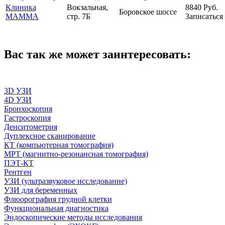
Клиника
Вокзальная,
8840
Руб.
Боровское шоссе
МАММА
стр. 7Б
Записаться
Вас так же может заинтересовать:
3D УЗИ
4D УЗИ
Бронхоскопия
Гастроскопия
Денситометрия
Дуплексное сканирование
КТ (компьютерная томография)
МРТ (магнитно-резонансная томография)
ПЭТ-КТ
Рентген
УЗИ (ультразвуковое исследование)
УЗИ для беременных
Флюорография грудной клетки
Функциональная диагностика
Эндоскопические методы исследования