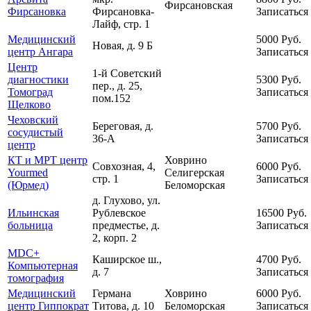
Фирсановская
Фирсановка
Фирсановка-
Записаться
Лайф, стр. 1
Медицинский
5000
Руб.
Новая, д. 9 Б
центр Ангара
Записаться
Центр
1-й Советский
диагностики
5300
Руб.
пер., д. 25,
Томоград
Записаться
пом.152
Щелково
Чеховский
Береговая, д.
5700
Руб.
сосудистый
36-А
Записаться
центр
КТ и МРТ центр
Ховрино
Совхозная, 4,
6000
Руб.
Yourmed
Селигерская
стр. 1
Записаться
(Юрмед)
Беломорская
д. Глухово, ул.
Ильинская
Рублевское
16500
Руб.
больница
предместье, д.
Записаться
2, корп. 2
MDC+
Каширское ш.,
4700
Руб.
Компьютерная
д. 7
Записаться
томография
Медицинский
Германа
Ховрино
6000
Руб.
центр Гиппократ
Титова, д. 10
Беломорская
Записаться