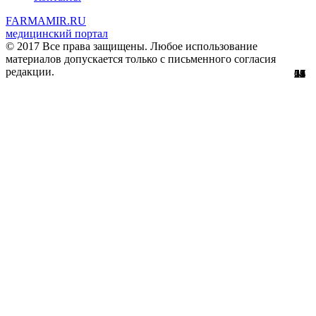
FARMAMIR.RU
медицинский портал
© 2017 Все права защищены. Любое использование
материалов допускается только с письменного согласия
редакции.
28
22
24
51
56
29
61
12
67
11
2
7
2
3
4
8