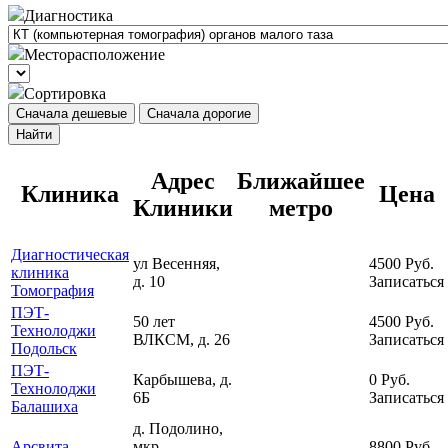
Диагностика
Месторасположение
Сортировка
Сначала дешевые
Сначала дорогие
Найти
Адрес
Ближайшее
Клиника
Цена
Клиники
метро
Диагностическая
ул Весенняя,
4500
Руб.
клиника
д. 10
Записаться
Томография
ПЭТ-
50 лет
4500
Руб.
Технолоджи
ВЛКСМ, д. 26
Записаться
Подольск
ПЭТ-
Карбышева, д.
0
Руб.
Технолоджи
6Б
Записаться
Балашиха
д. Подолино,
Арсвита
мкр.
8800
Руб.