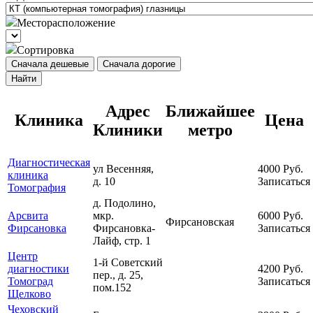
Месторасположение
Сортировка
Сначала дешевые
Сначала дорогие
Найти
Адрес
Ближайшее
Клиника
Цена
Клиники
метро
Диагностическая
ул Весенняя,
4000
Руб.
клиника
д. 10
Записаться
Томография
д. Подолино,
Арсвита
мкр.
6000
Руб.
Фирсановская
Фирсановка
Фирсановка-
Записаться
Лайф, стр. 1
Центр
1-й Советский
диагностики
4200
Руб.
пер., д. 25,
Томоград
Записаться
пом.152
Щелково
Чеховский