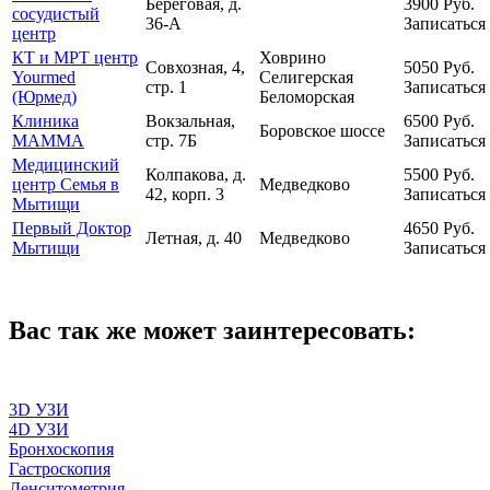
Береговая, д.
3900
Руб.
сосудистый
36-А
Записаться
центр
КТ и МРТ центр
Ховрино
Совхозная, 4,
5050
Руб.
Yourmed
Селигерская
стр. 1
Записаться
(Юрмед)
Беломорская
Клиника
Вокзальная,
6500
Руб.
Боровское шоссе
МАММА
стр. 7Б
Записаться
Медицинский
Колпакова, д.
5500
Руб.
центр Семья в
Медведково
42, корп. 3
Записаться
Мытищи
Первый Доктор
4650
Руб.
Летная, д. 40
Медведково
Мытищи
Записаться
Вас так же может заинтересовать:
3D УЗИ
4D УЗИ
Бронхоскопия
Гастроскопия
Денситометрия