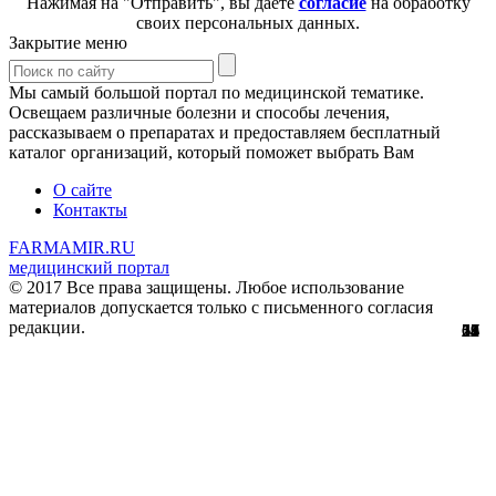
Нажимая на "Отправить", вы даете
согласие
на обработку
своих персональных данных.
Закрытие меню
Мы самый большой портал по медицинской тематике.
Освещаем различные болезни и способы лечения,
рассказываем о препаратах и предоставляем бесплатный
каталог организаций, который поможет выбрать Вам
О сайте
Контакты
FARMAMIR.RU
медицинский портал
© 2017 Все права защищены. Любое использование
материалов допускается только с письменного согласия
редакции.
28
22
24
51
56
29
61
12
67
11
2
7
2
3
4
8