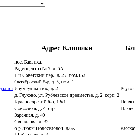
Адрес Клиники
Бл
пос. Барвиха,
Радиоцентра № 5, д. 5А
1-й Советский пер., д. 25, пом.152
Октябрьский б-р, д. 5, пом. 1
далист
Изумрудный кв., д. 2
Реутов
д. Глухово, ул. Рублевское предместье, д. 2, корп. 2
Красногорский б-р, 13к1
Пеняг
Совхозная, д. 4, стр. 1
Плане
Заречная, д. 40
Свердлова, д. 32
б-р Любы Новоселовой, д.6А
Расска
Шибанкова, д. 3