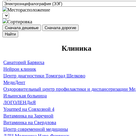
Месторасположение
Сортировка
Сначала дешевые
Сначала дорогие
Найти
Клиника
Санаторий Барвиха
Нейрон клиник
Центр диагностики Томоград Щелково
МедиДент
Оздоровительный центр профилактики и диспансеризации Ме
Ильинская больница
ЛОГОЛЕНДиЯ
Yourmed на Совхозной 4
Витаминка на Заречной
Витаминка на Свердлова
Центр современной медицины
ЛДЦ Медицина Наро-Фоминск