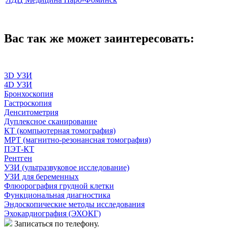
Вас так же может заинтересовать:
3D УЗИ
4D УЗИ
Бронхоскопия
Гастроскопия
Денситометрия
Дуплексное сканирование
КТ (компьютерная томография)
МРТ (магнитно-резонансная томография)
ПЭТ-КТ
Рентген
УЗИ (ультразвуковое исследование)
УЗИ для беременных
Флюорография грудной клетки
Функциональная диагностика
Эндоскопические методы исследования
Эхокардиография (ЭХОКГ)
Записаться по телефону.