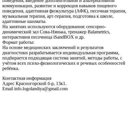
поведения, введение дополнительной и альтернативной
коммуникации, развитие и коррекция навыков пищевого
поведения, адаптивная физкультура (АФК), песочная терапия,
музыкальная терапия, арт-терапия, подготовка к школе,
адаптивные шахматы.
На занятиях используются оборудования: сенсорно-
динамический зал Сова-Нянька, тренажер Balametrics,
интерактивня песочница iSandBOX и др.
Формат работы:
На основе медицинских заключений и результатов
диагностики разрабатывается индивидуальная программа,
подбирается подходящая система занятий, методы работы, с
учётом всех психо-физиологических и речевых особенностей
ребёнка.
Контактная информация
Адрес
Красногорский б-р, 13к1.
Email
info.logolandiya@gmail.com