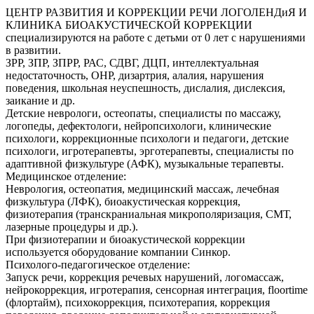
ЦЕНТР РАЗВИТИЯ И КОРРЕКЦИИ РЕЧИ ЛОГОЛЕНДиЯ И
КЛИНИКА БИОАКУСТИЧЕСКОЙ КОРРЕКЦИИ
специализируются на работе с детьми от 0 лет с нарушениями
в развитии.
ЗРР, ЗПР, ЗПРР, РАС, СДВГ, ДЦП, интеллектуальная
недостаточность, ОНР, дизартрия, алалия, нарушения
поведения, школьная неуспешность, дислалия, дислексия,
заикание и др.
Детские неврологи, остеопаты, специалисты по массажу,
логопеды, дефектологи, нейропсихологи, клинические
психологи, коррекционные психологи и педагоги, детские
психологи, игротерапевты, эрготерапевты, специалисты по
адаптивной физкультуре (АФК), музыкальные терапевты.
Медицинское отделение:
Неврология, остеопатия, медицинский массаж, лечебная
физкультура (ЛФК), биоакустическая коррекция,
физиотерапия (транскраниальная микрополяризация, СМТ,
лазерные процедуры и др.).
При физиотерапии и биоакустической коррекции
используется оборудование компании Синкор.
Психолого-педагогическое отделение:
Запуск речи, коррекция речевых нарушений, логомассаж,
нейрокоррекция, игротерапия, сенсорная интеграция, floortime
(флортайм), психокоррекция, психотерапия, коррекция