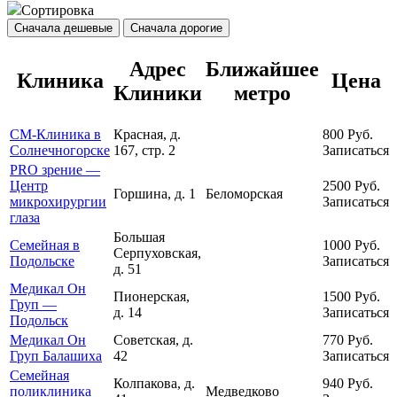
Сортировка
Сначала дешевые
Сначала дорогие
Адрес
Ближайшее
Клиника
Цена
Клиники
метро
СМ-Клиника в
Красная, д.
800
Руб.
Солнечногорске
167, стр. 2
Записаться
PRO зрение —
Центр
2500
Руб.
Горшина, д. 1
Беломорская
микрохирургии
Записаться
глаза
Большая
Семейная в
1000
Руб.
Серпуховская,
Подольске
Записаться
д. 51
Медикал Он
Пионерская,
1500
Руб.
Груп —
д. 14
Записаться
Подольск
Медикал Он
Советская, д.
770
Руб.
Груп Балашиха
42
Записаться
Семейная
Колпакова, д.
940
Руб.
поликлиника
Медведково