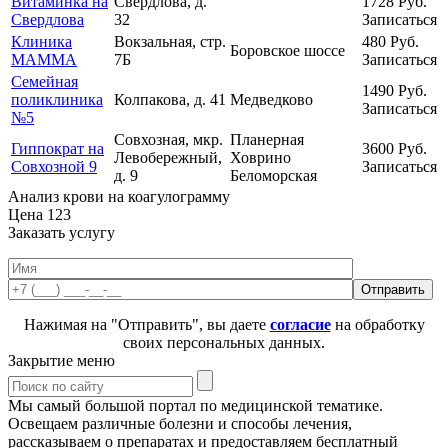
Витаминка на
Свердлова, д.
1728
Руб.
Свердлова
32
Записаться
Клиника
Вокзальная, стр.
480
Руб.
Боровское шоссе
МАММА
7Б
Записаться
Семейная
1490
Руб.
поликлиника
Колпакова, д. 41
Медведково
Записаться
№5
Совхозная, мкр.
Планерная
Гиппократ на
3600
Руб.
Левобережный,
Ховрино
Совхозной 9
Записаться
д. 9
Беломорская
Анализ крови на коагулограмму
Цена
123
Заказать услугу
Нажимая на "Отправить", вы даете
согласие
на обработку
своих персональных данных.
Закрытие меню
Мы самый большой портал по медицинской тематике.
Освещаем различные болезни и способы лечения,
рассказываем о препаратах и предоставляем бесплатный