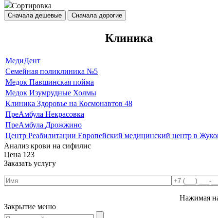
Сортировка
Сначала дешевые
Сначала дорогие
Клиника
МедиДент
Семейная поликлиника №5
Медок Павшинская пойма
Медок Изумрудные Холмы
Клиника Здоровье на Космонавтов 48
ПреАмбула Некрасовка
ПреАмбула Дрожжино
Центр Реабилитации Европейский медицинский центр в Жуко
Анализ крови на сифилис
Цена
123
Заказать услугу
Нажимая на
Закрытие меню