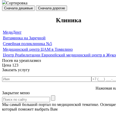
Сортировка
Сначала дешевые
Сначала дорогие
Клиника
МедиДент
Витаминка на Заречной
Семейная поликлиника №5
Медицинский центр ЦАМ в Томилино
Центр Реабилитации Европейский медицинский центр в Жуко
Посев на уреаплазмоз
Цена
123
Заказать услугу
Нажимая на
Закрытие меню
Мы самый большой портал по медицинской тематике. Освещаем 
который поможет выбрать Вам