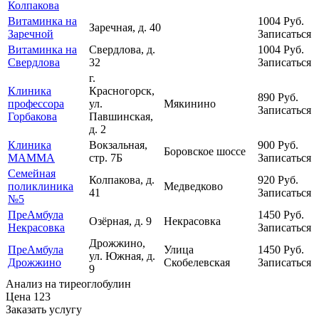
Колпакова
Витаминка на
1004
Руб.
Заречная, д. 40
Заречной
Записаться
Витаминка на
Свердлова, д.
1004
Руб.
Свердлова
32
Записаться
г.
Клиника
Красногорск,
890
Руб.
профессора
ул.
Мякинино
Записаться
Горбакова
Павшинская,
д. 2
Клиника
Вокзальная,
900
Руб.
Боровское шоссе
МАММА
стр. 7Б
Записаться
Семейная
Колпакова, д.
920
Руб.
поликлиника
Медведково
41
Записаться
№5
ПреАмбула
1450
Руб.
Озёрная, д. 9
Некрасовка
Некрасовка
Записаться
Дрожжино,
ПреАмбула
Улица
1450
Руб.
ул. Южная, д.
Дрожжино
Скобелевская
Записаться
9
Анализ на тиреоглобулин
Цена
123
Заказать услугу