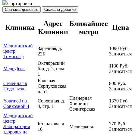
Сортировка
Сначала дешевые
Сначала дорогие
Адрес
Ближайшее
Клиника
Цена
Клиники
метро
Медицинский
Заречная, д.
1090
Руб.
центр
22Б
Записаться
Томограф
Октябрьский
1130
Руб.
МедиДент
б-р, д. 5, пом.
Записаться
1
Большая
Семейная в
800
Руб.
Серпуховская,
Подольске
Записаться
д. 51
Планерная
Yourmed на
Совхозная, д.
1370
Руб.
Ховрино
Совхозной 4
4, стр. 1
Записаться
Селигерская
Медицинский
центр
Колпакова, д.
770
Руб.
Лаборатория
Медведково
10
Записаться
здоровья на