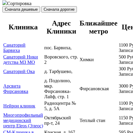
Сортировка
Сначала дешевые
Сначала дорогие
Адрес
Ближайшее
Клиника
Це
Клиники
метро
Санаторий
1100
Р
пос. Барвиха,
Барвиха
Записа
Санаторий Ники
Воровского, стр.
500
Ру
Химки
детства МЗ МО
2
Записа
300
Ру
Санаторий Ока
д. Тарбушево,
Записа
д. Подолино,
Арсвита
мкр.
3000
Р
Фирсановская
Фирсановка
Фирсановка-
Записа
Лайф, стр. 1
Радиоцентра №
1100
Р
Нейрон клиник
5, д. 5А
Записа
Многопрофильный
Октябрьский
1150
Р
медицинский
Теплый стан
пр-т, 24
Записа
центр Eleos (Элеос)
СМ-Клиника в
Красная, д. 167,
595
Ру