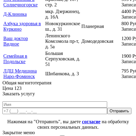
Солнечногорске
стр. 2
Записа
мкр. Дзержинец,
4400
Р
Д-Клиника
д. 16А
Записа
Азбука здоровья в
Новокуркинское
800
Ру
Планерная
Куркино
ш., д. 31
Записа
Ленинского
Ваш доктор
1200
Р
Комсомола пр-т,
Домодедовская
Видное
Записа
д. 5а
Большая
Семейная в
1900
Р
Серпуховская, д.
Подольске
Записа
51
ЛДЦ Медицина
795
Ру
Шибанкова, д. 3
Наро-Фоминск
Записа
Общая магнитотерапия
Цена
123
Заказать услугу
Нажимая на "Отправить", вы даете
согласие
на обработку
своих персональных данных.
Закрытие меню